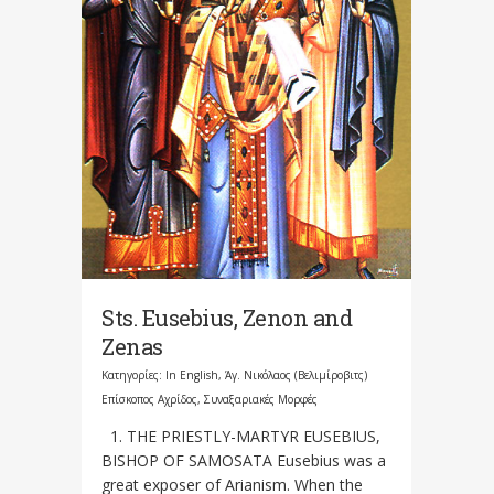
Sts. Eusebius, Zenon and
Zenas
Κατηγορίες:
In English
,
Άγ. Νικόλαος (Βελιμίροβιτς)
Επίσκοπος Αχρίδος
,
Συναξαριακές Μορφές
1. THE PRIESTLY-MARTYR EUSEBIUS,
BISHOP OF SAMOSATA Eusebius was a
great exposer of Arianism. When the