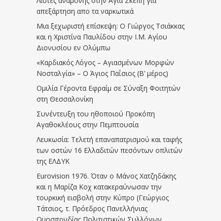
Λίστες αναμονής στην Αγία Σκέπη για
απεξάρτηση απο τα ναρκωτικά
Μια ξεχωριστή επίσκεψη: Ο Γιώργος Τσιάκκας
και η Χριστίνα Παυλίδου στην Ι.Μ. Αγίου
Διονυσίου εν Ολύμπω
«Καρδιακός Λόγος – Αγιασμένων Μορφών
Νοσταλγία» – Ο Άγιος Παΐσιος (Β’ μέρος)
Ομιλία Γέροντα Εφραίμ σε Σύναξη Φοιτητών
στη Θεσσαλονίκη
Συνέντευξη του ηθοποιού Προκόπη
Αγαθοκλέους στην Πεμπτουσία
Λευκωσία: Τελετή επαναπατρισμού και ταφής
των οστών 16 Ελλαδιτών πεσόντων οπλιτών
της ΕΛΔΥΚ
Eurovision 1976. Όταν ο Μάνος Χατζηδάκης
και η Μαρίζα Κοχ κατακεραύνωσαν την
τουρκική εισβολή στην Κύπρο (Γεώργιος
Τάτσιος, τ. Πρόεδρος Πανελλήνιας
Ομοσπονδίας Πολιτιστικών Συλλόγων