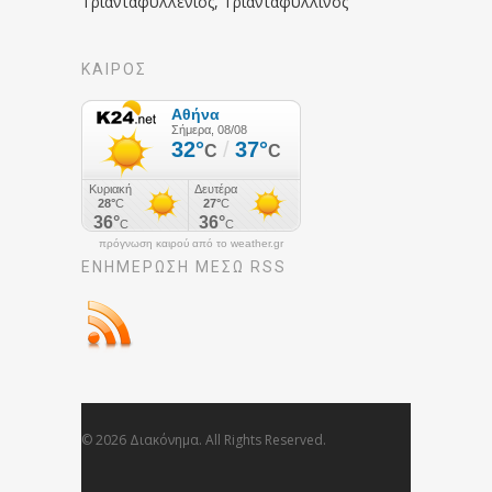
Τριανταφυλλένιος, Τριανταφυλλίνος
ΚΑΙΡΟΣ
πρόγνωση καιρού από το weather.gr
ΕΝΗΜΈΡΩΣΉ ΜΕΣΩ RSS
© 2026 Διακόνημα. All Rights Reserved.