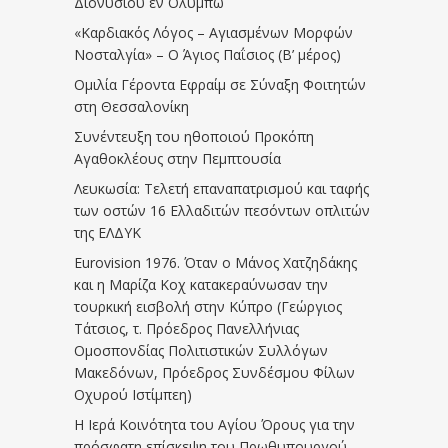
Διονυσίου εν Ολύμπω
«Καρδιακός Λόγος – Αγιασμένων Μορφών
Νοσταλγία» – Ο Άγιος Παΐσιος (Β’ μέρος)
Ομιλία Γέροντα Εφραίμ σε Σύναξη Φοιτητών
στη Θεσσαλονίκη
Συνέντευξη του ηθοποιού Προκόπη
Αγαθοκλέους στην Πεμπτουσία
Λευκωσία: Τελετή επαναπατρισμού και ταφής
των οστών 16 Ελλαδιτών πεσόντων οπλιτών
της ΕΛΔΥΚ
Eurovision 1976. Όταν ο Μάνος Χατζηδάκης
και η Μαρίζα Κοχ κατακεραύνωσαν την
τουρκική εισβολή στην Κύπρο (Γεώργιος
Τάτσιος, τ. Πρόεδρος Πανελλήνιας
Ομοσπονδίας Πολιτιστικών Συλλόγων
Μακεδόνων, Πρόεδρος Συνδέσμου Φίλων
Οχυρού Ιστίμπεη)
Η Ιερά Κοινότητα του Αγίου Όρους για την
πρόσφατη επίσκεψη του Πρωθυπουργού