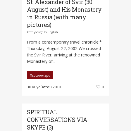
St. Alexander of Svir (30
August) and His Monastery
in Russia (with many
pictures)
Κατηγορίες:
In English
From a contemporary travel chronicle:*
Thursday, August 22, 2002 We crossed
the Svir River, arriving at the renowned
Monastery of...
Περισσότερα
30 Αυγούστου 2010
0
SPIRITUAL
CONVERSATIONS VIA
SKYPE (3)