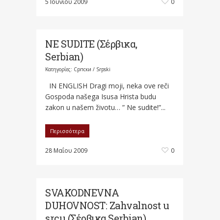
5 Ιουνίου 2009
0
NE SUDITE (Σέρβικα,
Serbian)
Κατηγορίες:
Српски / Srpski
IN ENGLISH Dragi moji, neka ove reči
Gospoda našega Isusa Hrista budu
zakon u našem životu… ” Ne sudite!”...
Περισσότερα
28 Μαΐου 2009
0
SVAKODNEVNA
DUHOVNOST: Zahvalnost u
srcu (Σέρβικα,Serbian)