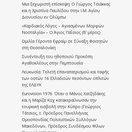
Μια ξεχωριστή επίσκεψη: Ο Γιώργος Τσιάκκας
και η Χριστίνα Παυλίδου στην Ι.Μ. Αγίου
Διονυσίου εν Ολύμπω
«Καρδιακός Λόγος – Αγιασμένων Μορφών
Νοσταλγία» – Ο Άγιος Παΐσιος (Β’ μέρος)
Ομιλία Γέροντα Εφραίμ σε Σύναξη Φοιτητών
στη Θεσσαλονίκη
Συνέντευξη του ηθοποιού Προκόπη
Αγαθοκλέους στην Πεμπτουσία
Λευκωσία: Τελετή επαναπατρισμού και ταφής
των οστών 16 Ελλαδιτών πεσόντων οπλιτών
της ΕΛΔΥΚ
Eurovision 1976. Όταν ο Μάνος Χατζηδάκης
και η Μαρίζα Κοχ κατακεραύνωσαν την
τουρκική εισβολή στην Κύπρο (Γεώργιος
Τάτσιος, τ. Πρόεδρος Πανελλήνιας
Ομοσπονδίας Πολιτιστικών Συλλόγων
Μακεδόνων, Πρόεδρος Συνδέσμου Φίλων