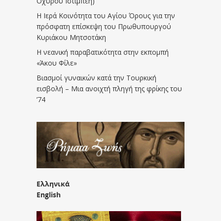
Οχυρού Ιστίμπεη)
Η Ιερά Κοινότητα του Αγίου Όρους για την
πρόσφατη επίσκεψη του Πρωθυπουργού
Κυριάκου Μητσοτάκη
Η νεανική παραβατικότητα στην εκπομπή
«Άκου Φίλε»
Βιασμοί γυναικών κατά την Τουρκική
εισβολή – Μια ανοιχτή πληγή της φρίκης του
’74
Ελληνικά
English