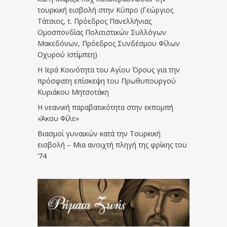
τουρκική εισβολή στην Κύπρο (Γεώργιος
Τάτσιος, τ. Πρόεδρος Πανελλήνιας
Ομοσπονδίας Πολιτιστικών Συλλόγων
Μακεδόνων, Πρόεδρος Συνδέσμου Φίλων
Οχυρού Ιστίμπεη)
Η Ιερά Κοινότητα του Αγίου Όρους για την
πρόσφατη επίσκεψη του Πρωθυπουργού
Κυριάκου Μητσοτάκη
Η νεανική παραβατικότητα στην εκπομπή
«Άκου Φίλε»
Βιασμοί γυναικών κατά την Τουρκική
εισβολή – Μια ανοιχτή πληγή της φρίκης του
’74