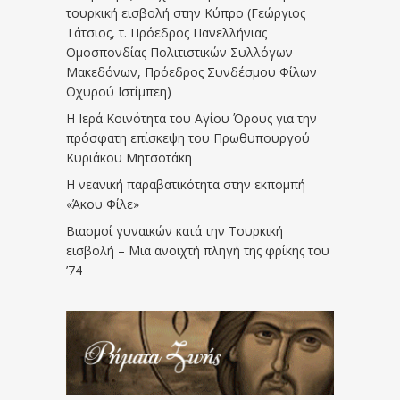
τουρκική εισβολή στην Κύπρο (Γεώργιος
Τάτσιος, τ. Πρόεδρος Πανελλήνιας
Ομοσπονδίας Πολιτιστικών Συλλόγων
Μακεδόνων, Πρόεδρος Συνδέσμου Φίλων
Οχυρού Ιστίμπεη)
Η Ιερά Κοινότητα του Αγίου Όρους για την
πρόσφατη επίσκεψη του Πρωθυπουργού
Κυριάκου Μητσοτάκη
Η νεανική παραβατικότητα στην εκπομπή
«Άκου Φίλε»
Βιασμοί γυναικών κατά την Τουρκική
εισβολή – Μια ανοιχτή πληγή της φρίκης του
’74