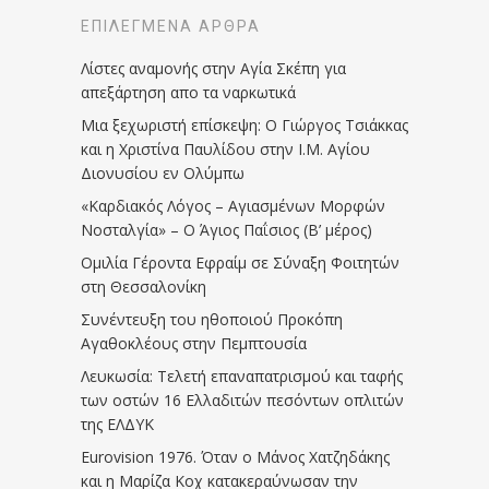
ΕΠΙΛΕΓΜΈΝΑ ΆΡΘΡΑ
Λίστες αναμονής στην Αγία Σκέπη για
απεξάρτηση απο τα ναρκωτικά
Μια ξεχωριστή επίσκεψη: Ο Γιώργος Τσιάκκας
και η Χριστίνα Παυλίδου στην Ι.Μ. Αγίου
Διονυσίου εν Ολύμπω
«Καρδιακός Λόγος – Αγιασμένων Μορφών
Νοσταλγία» – Ο Άγιος Παΐσιος (Β’ μέρος)
Ομιλία Γέροντα Εφραίμ σε Σύναξη Φοιτητών
στη Θεσσαλονίκη
Συνέντευξη του ηθοποιού Προκόπη
Αγαθοκλέους στην Πεμπτουσία
Λευκωσία: Τελετή επαναπατρισμού και ταφής
των οστών 16 Ελλαδιτών πεσόντων οπλιτών
της ΕΛΔΥΚ
Eurovision 1976. Όταν ο Μάνος Χατζηδάκης
και η Μαρίζα Κοχ κατακεραύνωσαν την