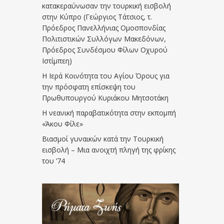
κατακεραύνωσαν την τουρκική εισβολή
στην Κύπρο (Γεώργιος Τάτσιος, τ.
Πρόεδρος Πανελλήνιας Ομοσπονδίας
Πολιτιστικών Συλλόγων Μακεδόνων,
Πρόεδρος Συνδέσμου Φίλων Οχυρού
Ιστίμπεη)
Η Ιερά Κοινότητα του Αγίου Όρους για
την πρόσφατη επίσκεψη του
Πρωθυπουργού Κυριάκου Μητσοτάκη
Η νεανική παραβατικότητα στην εκπομπή
«Άκου Φίλε»
Βιασμοί γυναικών κατά την Τουρκική
εισβολή – Μια ανοιχτή πληγή της φρίκης
του ’74