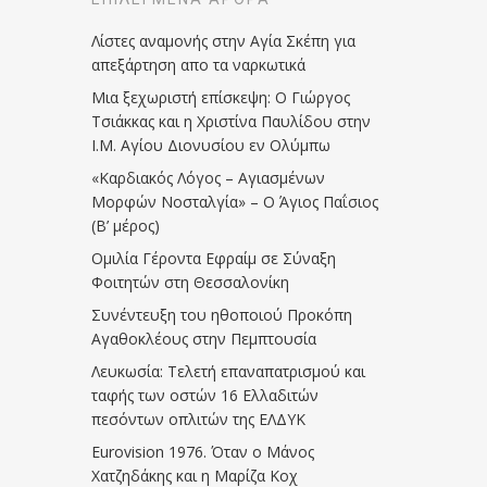
Λίστες αναμονής στην Αγία Σκέπη για
απεξάρτηση απο τα ναρκωτικά
Μια ξεχωριστή επίσκεψη: Ο Γιώργος
Τσιάκκας και η Χριστίνα Παυλίδου στην
Ι.Μ. Αγίου Διονυσίου εν Ολύμπω
«Καρδιακός Λόγος – Αγιασμένων
Μορφών Νοσταλγία» – Ο Άγιος Παΐσιος
(Β’ μέρος)
Ομιλία Γέροντα Εφραίμ σε Σύναξη
Φοιτητών στη Θεσσαλονίκη
Συνέντευξη του ηθοποιού Προκόπη
Αγαθοκλέους στην Πεμπτουσία
Λευκωσία: Τελετή επαναπατρισμού και
ταφής των οστών 16 Ελλαδιτών
πεσόντων οπλιτών της ΕΛΔΥΚ
Eurovision 1976. Όταν ο Μάνος
Χατζηδάκης και η Μαρίζα Κοχ