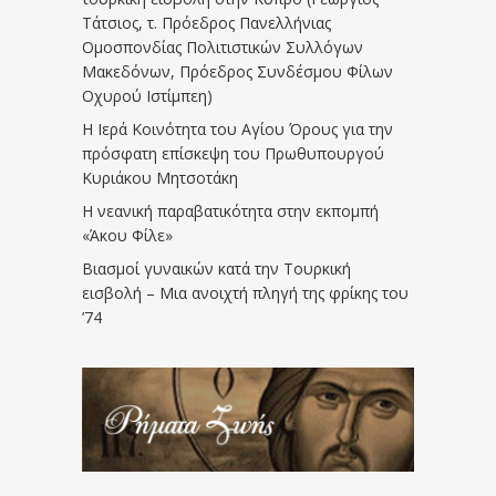
Τάτσιος, τ. Πρόεδρος Πανελλήνιας
Ομοσπονδίας Πολιτιστικών Συλλόγων
Μακεδόνων, Πρόεδρος Συνδέσμου Φίλων
Οχυρού Ιστίμπεη)
Η Ιερά Κοινότητα του Αγίου Όρους για την
πρόσφατη επίσκεψη του Πρωθυπουργού
Κυριάκου Μητσοτάκη
Η νεανική παραβατικότητα στην εκπομπή
«Άκου Φίλε»
Βιασμοί γυναικών κατά την Τουρκική
εισβολή – Μια ανοιχτή πληγή της φρίκης του
’74