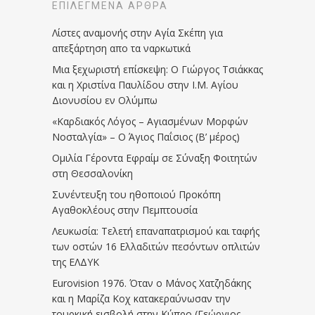
ΕΠΙΛΕΓΜΈΝΑ ΆΡΘΡΑ
Λίστες αναμονής στην Αγία Σκέπη για
απεξάρτηση απο τα ναρκωτικά
Μια ξεχωριστή επίσκεψη: Ο Γιώργος Τσιάκκας
και η Χριστίνα Παυλίδου στην Ι.Μ. Αγίου
Διονυσίου εν Ολύμπω
«Καρδιακός Λόγος – Αγιασμένων Μορφών
Νοσταλγία» – Ο Άγιος Παΐσιος (Β’ μέρος)
Ομιλία Γέροντα Εφραίμ σε Σύναξη Φοιτητών
στη Θεσσαλονίκη
Συνέντευξη του ηθοποιού Προκόπη
Αγαθοκλέους στην Πεμπτουσία
Λευκωσία: Τελετή επαναπατρισμού και ταφής
των οστών 16 Ελλαδιτών πεσόντων οπλιτών
της ΕΛΔΥΚ
Eurovision 1976. Όταν ο Μάνος Χατζηδάκης
και η Μαρίζα Κοχ κατακεραύνωσαν την
τουρκική εισβολή στην Κύπρο (Γεώργιος