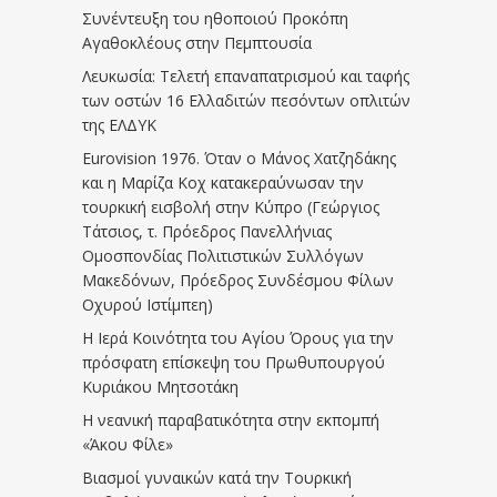
Συνέντευξη του ηθοποιού Προκόπη
Αγαθοκλέους στην Πεμπτουσία
Λευκωσία: Τελετή επαναπατρισμού και ταφής
των οστών 16 Ελλαδιτών πεσόντων οπλιτών
της ΕΛΔΥΚ
Eurovision 1976. Όταν ο Μάνος Χατζηδάκης
και η Μαρίζα Κοχ κατακεραύνωσαν την
τουρκική εισβολή στην Κύπρο (Γεώργιος
Τάτσιος, τ. Πρόεδρος Πανελλήνιας
Ομοσπονδίας Πολιτιστικών Συλλόγων
Μακεδόνων, Πρόεδρος Συνδέσμου Φίλων
Οχυρού Ιστίμπεη)
Η Ιερά Κοινότητα του Αγίου Όρους για την
πρόσφατη επίσκεψη του Πρωθυπουργού
Κυριάκου Μητσοτάκη
Η νεανική παραβατικότητα στην εκπομπή
«Άκου Φίλε»
Βιασμοί γυναικών κατά την Τουρκική