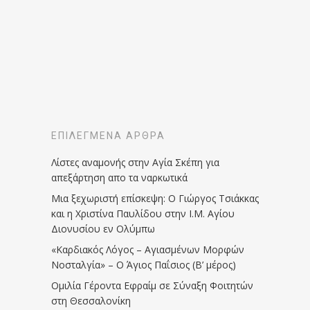
ΕΠΙΛΕΓΜΈΝΑ ΆΡΘΡΑ
Λίστες αναμονής στην Αγία Σκέπη για
απεξάρτηση απο τα ναρκωτικά
Μια ξεχωριστή επίσκεψη: Ο Γιώργος Τσιάκκας
και η Χριστίνα Παυλίδου στην Ι.Μ. Αγίου
Διονυσίου εν Ολύμπω
«Καρδιακός Λόγος – Αγιασμένων Μορφών
Νοσταλγία» – Ο Άγιος Παΐσιος (Β’ μέρος)
Ομιλία Γέροντα Εφραίμ σε Σύναξη Φοιτητών
στη Θεσσαλονίκη