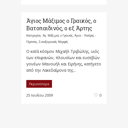
Άγιος Μάξιμος ο Γραικός, ο
Βατοπαιδινός, ο εξ Άρτης
Κατηγορίες:
Άγ. Μάξιμος ο Γραικός
,
Άγιοι - Πατέρες -
Γέροντες
,
Συναξαριακές Μορφές
Ο κατά κόσμον Μιχαήλ Τριβώλης, υιός
των επιφανών, πλουσίων και ευσεβών
γονέων Μανουήλ και Ειρήνης, κατήγετο
από την Λακεδαίμονα της...
Περισσότερα
25 Ιουλίου 2009
0