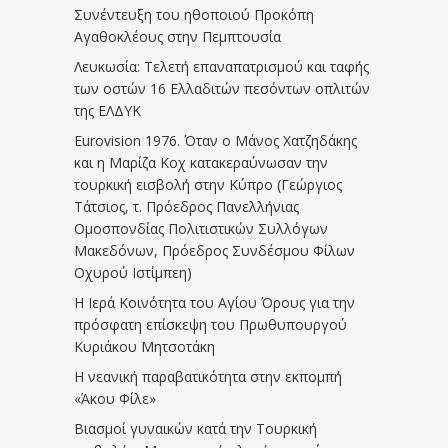
Συνέντευξη του ηθοποιού Προκόπη
Αγαθοκλέους στην Πεμπτουσία
Λευκωσία: Τελετή επαναπατρισμού και ταφής
των οστών 16 Ελλαδιτών πεσόντων οπλιτών
της ΕΛΔΥΚ
Eurovision 1976. Όταν ο Μάνος Χατζηδάκης
και η Μαρίζα Κοχ κατακεραύνωσαν την
τουρκική εισβολή στην Κύπρο (Γεώργιος
Τάτσιος, τ. Πρόεδρος Πανελλήνιας
Ομοσπονδίας Πολιτιστικών Συλλόγων
Μακεδόνων, Πρόεδρος Συνδέσμου Φίλων
Οχυρού Ιστίμπεη)
Η Ιερά Κοινότητα του Αγίου Όρους για την
πρόσφατη επίσκεψη του Πρωθυπουργού
Κυριάκου Μητσοτάκη
Η νεανική παραβατικότητα στην εκπομπή
«Άκου Φίλε»
Βιασμοί γυναικών κατά την Τουρκική