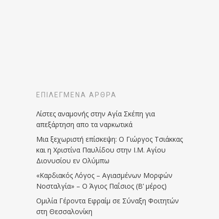
ΕΠΙΛΕΓΜΈΝΑ ΆΡΘΡΑ
Λίστες αναμονής στην Αγία Σκέπη για
απεξάρτηση απο τα ναρκωτικά
Μια ξεχωριστή επίσκεψη: Ο Γιώργος Τσιάκκας
και η Χριστίνα Παυλίδου στην Ι.Μ. Αγίου
Διονυσίου εν Ολύμπω
«Καρδιακός Λόγος – Αγιασμένων Μορφών
Νοσταλγία» – Ο Άγιος Παΐσιος (Β’ μέρος)
Ομιλία Γέροντα Εφραίμ σε Σύναξη Φοιτητών
στη Θεσσαλονίκη