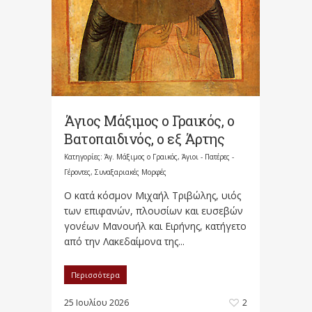
Άγιος Μάξιμος ο Γραικός, ο
Βατοπαιδινός, ο εξ Άρτης
Κατηγορίες:
Άγ. Μάξιμος ο Γραικός
,
Άγιοι - Πατέρες -
Γέροντες
,
Συναξαριακές Μορφές
Ο κατά κόσμον Μιχαήλ Τριβώλης, υιός
των επιφανών, πλουσίων και ευσεβών
γονέων Μανουήλ και Ειρήνης, κατήγετο
από την Λακεδαίμονα της...
Περισσότερα
25 Ιουλίου 2026
2