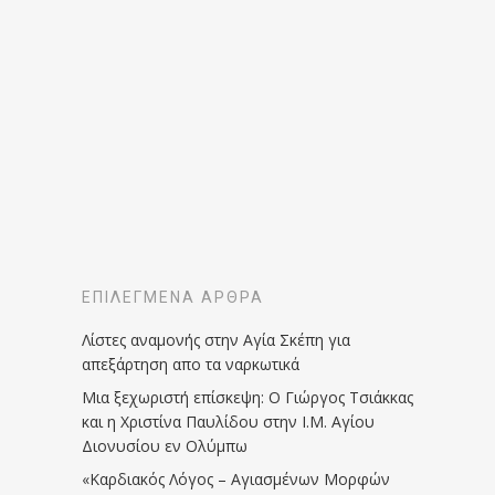
ΕΠΙΛΕΓΜΈΝΑ ΆΡΘΡΑ
Λίστες αναμονής στην Αγία Σκέπη για
απεξάρτηση απο τα ναρκωτικά
Μια ξεχωριστή επίσκεψη: Ο Γιώργος Τσιάκκας
και η Χριστίνα Παυλίδου στην Ι.Μ. Αγίου
Διονυσίου εν Ολύμπω
«Καρδιακός Λόγος – Αγιασμένων Μορφών