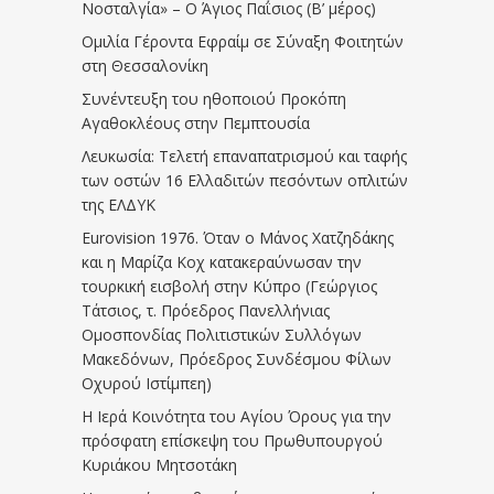
Νοσταλγία» – Ο Άγιος Παΐσιος (Β’ μέρος)
Ομιλία Γέροντα Εφραίμ σε Σύναξη Φοιτητών
στη Θεσσαλονίκη
Συνέντευξη του ηθοποιού Προκόπη
Αγαθοκλέους στην Πεμπτουσία
Λευκωσία: Τελετή επαναπατρισμού και ταφής
των οστών 16 Ελλαδιτών πεσόντων οπλιτών
της ΕΛΔΥΚ
Eurovision 1976. Όταν ο Μάνος Χατζηδάκης
και η Μαρίζα Κοχ κατακεραύνωσαν την
τουρκική εισβολή στην Κύπρο (Γεώργιος
Τάτσιος, τ. Πρόεδρος Πανελλήνιας
Ομοσπονδίας Πολιτιστικών Συλλόγων
Μακεδόνων, Πρόεδρος Συνδέσμου Φίλων
Οχυρού Ιστίμπεη)
Η Ιερά Κοινότητα του Αγίου Όρους για την
πρόσφατη επίσκεψη του Πρωθυπουργού
Κυριάκου Μητσοτάκη