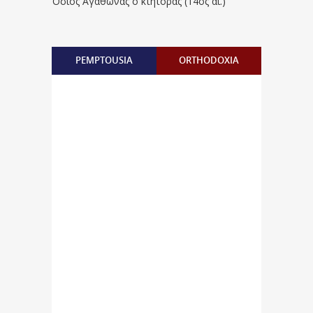
Όσιος Αγάθωνας ο κτήτορας (14ος αι.)
PEMPTOUSIA
ORTHODOXIA