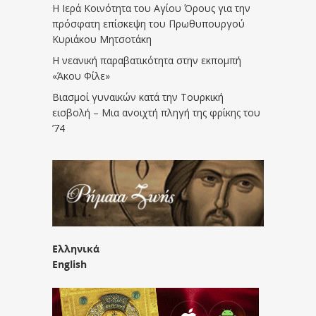
Η Ιερά Κοινότητα του Αγίου Όρους για την
πρόσφατη επίσκεψη του Πρωθυπουργού
Κυριάκου Μητσοτάκη
Η νεανική παραβατικότητα στην εκπομπή
«Άκου Φίλε»
Βιασμοί γυναικών κατά την Τουρκική
εισβολή – Μια ανοιχτή πληγή της φρίκης του
’74
Ελληνικά
English