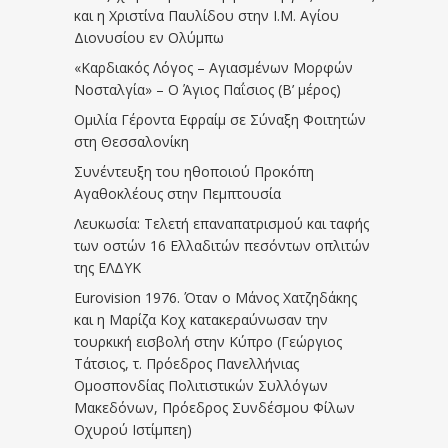
και η Χριστίνα Παυλίδου στην Ι.Μ. Αγίου
Διονυσίου εν Ολύμπω
«Καρδιακός Λόγος – Αγιασμένων Μορφών
Νοσταλγία» – Ο Άγιος Παΐσιος (Β’ μέρος)
Ομιλία Γέροντα Εφραίμ σε Σύναξη Φοιτητών
στη Θεσσαλονίκη
Συνέντευξη του ηθοποιού Προκόπη
Αγαθοκλέους στην Πεμπτουσία
Λευκωσία: Τελετή επαναπατρισμού και ταφής
των οστών 16 Ελλαδιτών πεσόντων οπλιτών
της ΕΛΔΥΚ
Eurovision 1976. Όταν ο Μάνος Χατζηδάκης
και η Μαρίζα Κοχ κατακεραύνωσαν την
τουρκική εισβολή στην Κύπρο (Γεώργιος
Τάτσιος, τ. Πρόεδρος Πανελλήνιας
Ομοσπονδίας Πολιτιστικών Συλλόγων
Μακεδόνων, Πρόεδρος Συνδέσμου Φίλων
Οχυρού Ιστίμπεη)