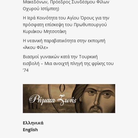
Μακεδόνων, Πρόεδρος Συνδέσμου Φίλων
Οχυρού Ιστίμπεη)
Η Ιερά Κοινότητα του Αγίου Όρους για την
πρόσφατη επίσκεψη του Πρωθυπουργού
Κυριάκου Μητσοτάκη
Η νεανική παραβατικότητα στην εκπομπή
«Άκου Φίλε»
Βιασμοί γυναικών κατά την Τουρκική
εισβολή – Μια ανοιχτή πληγή της φρίκης του
’74
Ελληνικά
English