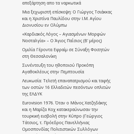
απεξάρτηση απο τα ναρκωτικά
Μια ξεχωριστή επίσκεψη: Ο Γιώργος Τσιάκκας
και η Χριστίνα Παυλίδου στην Ι.Μ. Αγίου
Διονυσίου εν Ολύμπω
«Καρδιακός Λόγος – Αγιασμένων Μορφών
Νοσταλγία» – Ο Άγιος Παΐσιος (Β’ μέρος)
Ομιλία Γέροντα Εφραίμ σε Σύναξη Φοιτητών
στη Θεσσαλονίκη
Συνέντευξη του ηθοποιού Προκόπη
Αγαθοκλέους στην Πεμπτουσία
Λευκωσία: Τελετή επαναπατρισμού και ταφής
των οστών 16 Ελλαδιτών πεσόντων οπλιτών
της ΕΛΔΥΚ
Eurovision 1976. Όταν ο Μάνος Χατζηδάκης
και η Μαρίζα Κοχ κατακεραύνωσαν την
τουρκική εισβολή στην Κύπρο (Γεώργιος
Τάτσιος, τ. Πρόεδρος Πανελλήνιας
Ομοσπονδίας Πολιτιστικών Συλλόγων