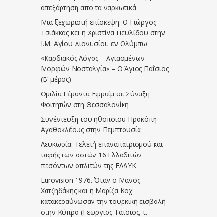
απεξάρτηση απο τα ναρκωτικά
Μια ξεχωριστή επίσκεψη: Ο Γιώργος
Τσιάκκας και η Χριστίνα Παυλίδου στην
Ι.Μ. Αγίου Διονυσίου εν Ολύμπω
«Καρδιακός Λόγος – Αγιασμένων
Μορφών Νοσταλγία» – Ο Άγιος Παΐσιος
(Β’ μέρος)
Ομιλία Γέροντα Εφραίμ σε Σύναξη
Φοιτητών στη Θεσσαλονίκη
Συνέντευξη του ηθοποιού Προκόπη
Αγαθοκλέους στην Πεμπτουσία
Λευκωσία: Τελετή επαναπατρισμού και
ταφής των οστών 16 Ελλαδιτών
πεσόντων οπλιτών της ΕΛΔΥΚ
Eurovision 1976. Όταν ο Μάνος
Χατζηδάκης και η Μαρίζα Κοχ
κατακεραύνωσαν την τουρκική εισβολή
στην Κύπρο (Γεώργιος Τάτσιος, τ.