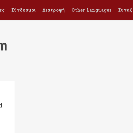
ες
Σύνδεσμοι
Διατροφή
Other Languages
Συναξ
sm
f
d