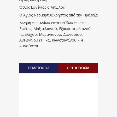
Όσιος Ευγένιος ο Αιτωλός
Ο Άγιος Νεομάρτυς Χρήστος από την Πρέβεζα
Μνήμη των Aγίων επτά Παίδων των εν
Eφέσω, Mαξιμιλιανού, Eξακουστωδιανού,
Iαμβλίχου, Mαρτινιανού, Διονυσίου,
Aντωνίνου (1), και Kωνσταντίνου – 4
Αυγούστου
PEMPTOUSIA
ORTHODOXIA