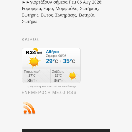
►►γιορτάζουν σήμερα Πεμ 06 Αυγ 2026:
Ευμορφία, Εμμυ, Μορφούλα, Σωτήριος,
Σωτήρης, Σώτος, Σωτηράκης, Σωτηρία,
Σωτήρω
ΚΑΙΡΟΣ
πρόγνωση καιρού από το weather.gr
ΕΝΗΜΈΡΩΣΉ ΜΕΣΩ RSS