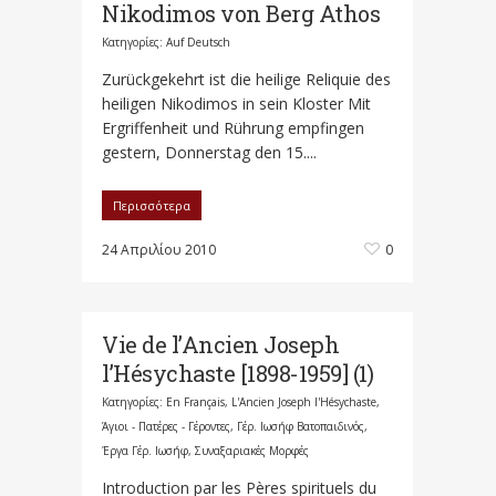
Nikodimos von Berg Athos
Κατηγορίες:
Auf Deutsch
Zurückgekehrt ist die heilige Reliquie des
heiligen Nikodimos in sein Kloster Mit
Ergriffenheit und Rührung empfingen
gestern, Donnerstag den 15....
Περισσότερα
24 Απριλίου 2010
0
Vie de l’Ancien Joseph
l’Hésychaste [1898-1959] (1)
Κατηγορίες:
En Français
,
L'Ancien Joseph l'Hésychaste
,
Άγιοι - Πατέρες - Γέροντες
,
Γέρ. Ιωσήφ Βατοπαιδινός
,
Έργα Γέρ. Ιωσήφ
,
Συναξαριακές Μορφές
Introduction par les Pères spirituels du