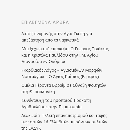
ΕΠΙΛΕΓΜΈΝΑ ΆΡΘΡΑ
Λίστες αναμονής στην Αγία Σκέπη για
απεξάρτηση απο τα ναρκωτικά
Μια ξεχωριστή επίσκεψη: Ο Γιώργος Τσιάκκας
και η Χριστίνα Παυλίδου στην Ι.Μ. Αγίου
Διονυσίου εν Ολύμπω
«Καρδιακός Λόγος – Αγιασμένων Μορφών
Νοσταλγία» – Ο Άγιος Παΐσιος (Β’ μέρος)
Ομιλία Γέροντα Εφραίμ σε Σύναξη Φοιτητών
στη Θεσσαλονίκη
Συνέντευξη του ηθοποιού Προκόπη
Αγαθοκλέους στην Πεμπτουσία
Λευκωσία: Τελετή επαναπατρισμού και ταφής
των οστών 16 Ελλαδιτών πεσόντων οπλιτών
της ΕΛΔΥΚ