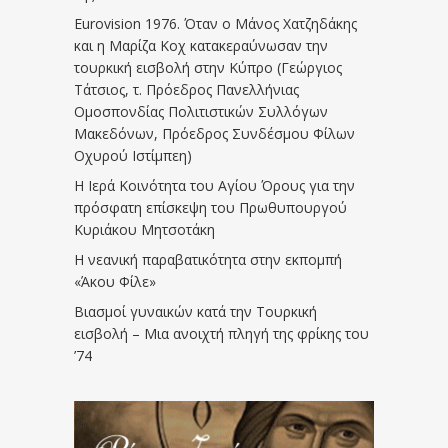
Eurovision 1976. Όταν ο Μάνος Χατζηδάκης
και η Μαρίζα Κοχ κατακεραύνωσαν την
τουρκική εισβολή στην Κύπρο (Γεώργιος
Τάτσιος, τ. Πρόεδρος Πανελλήνιας
Ομοσπονδίας Πολιτιστικών Συλλόγων
Μακεδόνων, Πρόεδρος Συνδέσμου Φίλων
Οχυρού Ιστίμπεη)
Η Ιερά Κοινότητα του Αγίου Όρους για την
πρόσφατη επίσκεψη του Πρωθυπουργού
Κυριάκου Μητσοτάκη
Η νεανική παραβατικότητα στην εκπομπή
«Άκου Φίλε»
Βιασμοί γυναικών κατά την Τουρκική
εισβολή – Μια ανοιχτή πληγή της φρίκης του
’74