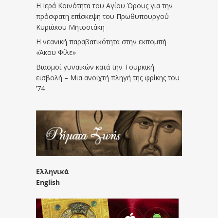
Η Ιερά Κοινότητα του Αγίου Όρους για την
πρόσφατη επίσκεψη του Πρωθυπουργού
Κυριάκου Μητσοτάκη
Η νεανική παραβατικότητα στην εκπομπή
«Άκου Φίλε»
Βιασμοί γυναικών κατά την Τουρκική
εισβολή – Μια ανοιχτή πληγή της φρίκης του
’74
Ελληνικά
English