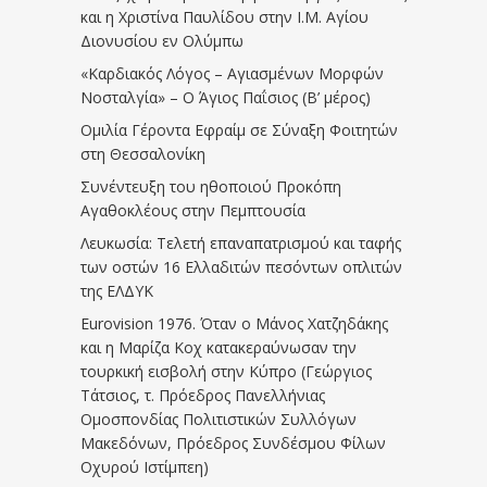
και η Χριστίνα Παυλίδου στην Ι.Μ. Αγίου
Διονυσίου εν Ολύμπω
«Καρδιακός Λόγος – Αγιασμένων Μορφών
Νοσταλγία» – Ο Άγιος Παΐσιος (Β’ μέρος)
Ομιλία Γέροντα Εφραίμ σε Σύναξη Φοιτητών
στη Θεσσαλονίκη
Συνέντευξη του ηθοποιού Προκόπη
Αγαθοκλέους στην Πεμπτουσία
Λευκωσία: Τελετή επαναπατρισμού και ταφής
των οστών 16 Ελλαδιτών πεσόντων οπλιτών
της ΕΛΔΥΚ
Eurovision 1976. Όταν ο Μάνος Χατζηδάκης
και η Μαρίζα Κοχ κατακεραύνωσαν την
τουρκική εισβολή στην Κύπρο (Γεώργιος
Τάτσιος, τ. Πρόεδρος Πανελλήνιας
Ομοσπονδίας Πολιτιστικών Συλλόγων
Μακεδόνων, Πρόεδρος Συνδέσμου Φίλων
Οχυρού Ιστίμπεη)