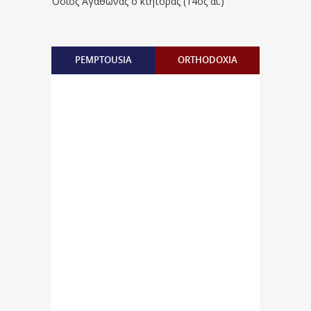
Όσιος Αγάθωνας ο κτήτορας (14ος αι.)
PEMPTOUSIA
ORTHODOXIA