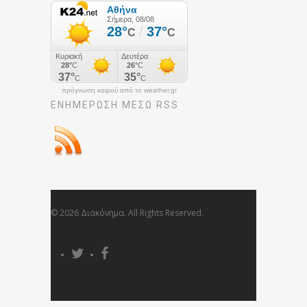
πρόγνωση καιρού από το weather.gr
ΕΝΗΜΈΡΩΣΉ ΜΕΣΩ RSS
© 2026 Διακόνημα. All Rights Reserved.