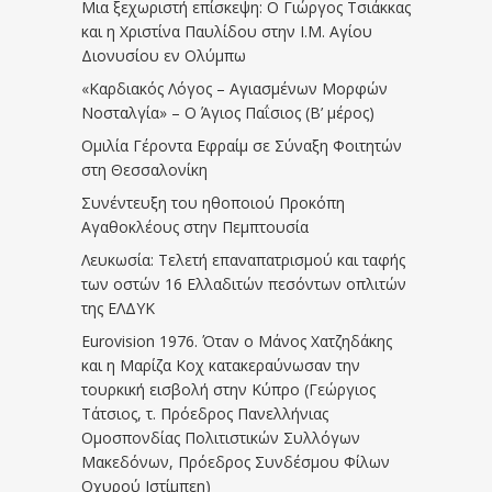
Μια ξεχωριστή επίσκεψη: Ο Γιώργος Τσιάκκας
και η Χριστίνα Παυλίδου στην Ι.Μ. Αγίου
Διονυσίου εν Ολύμπω
«Καρδιακός Λόγος – Αγιασμένων Μορφών
Νοσταλγία» – Ο Άγιος Παΐσιος (Β’ μέρος)
Ομιλία Γέροντα Εφραίμ σε Σύναξη Φοιτητών
στη Θεσσαλονίκη
Συνέντευξη του ηθοποιού Προκόπη
Αγαθοκλέους στην Πεμπτουσία
Λευκωσία: Τελετή επαναπατρισμού και ταφής
των οστών 16 Ελλαδιτών πεσόντων οπλιτών
της ΕΛΔΥΚ
Eurovision 1976. Όταν ο Μάνος Χατζηδάκης
και η Μαρίζα Κοχ κατακεραύνωσαν την
τουρκική εισβολή στην Κύπρο (Γεώργιος
Τάτσιος, τ. Πρόεδρος Πανελλήνιας
Ομοσπονδίας Πολιτιστικών Συλλόγων
Μακεδόνων, Πρόεδρος Συνδέσμου Φίλων
Οχυρού Ιστίμπεη)