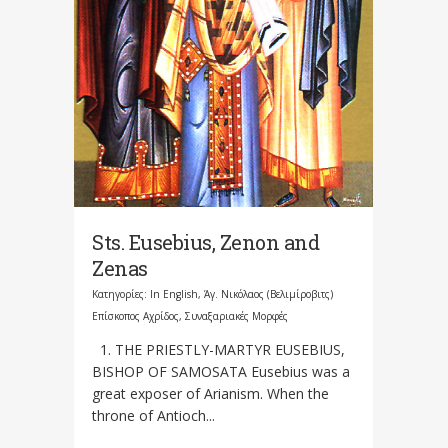
Sts. Eusebius, Zenon and
Zenas
Κατηγορίες:
In English
,
Άγ. Νικόλαος (Βελιμίροβιτς)
Επίσκοπος Αχρίδος
,
Συναξαριακές Μορφές
1. THE PRIESTLY-MARTYR EUSEBIUS,
BISHOP OF SAMOSATA Eusebius was a
great exposer of Arianism. When the
throne of Antioch...