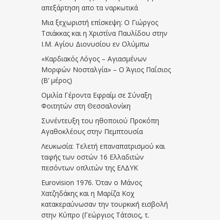
απεξάρτηση απο τα ναρκωτικά
Μια ξεχωριστή επίσκεψη: Ο Γιώργος
Τσιάκκας και η Χριστίνα Παυλίδου στην
Ι.Μ. Αγίου Διονυσίου εν Ολύμπω
«Καρδιακός Λόγος – Αγιασμένων
Μορφών Νοσταλγία» – Ο Άγιος Παΐσιος
(Β’ μέρος)
Ομιλία Γέροντα Εφραίμ σε Σύναξη
Φοιτητών στη Θεσσαλονίκη
Συνέντευξη του ηθοποιού Προκόπη
Αγαθοκλέους στην Πεμπτουσία
Λευκωσία: Τελετή επαναπατρισμού και
ταφής των οστών 16 Ελλαδιτών
πεσόντων οπλιτών της ΕΛΔΥΚ
Eurovision 1976. Όταν ο Μάνος
Χατζηδάκης και η Μαρίζα Κοχ
κατακεραύνωσαν την τουρκική εισβολή
στην Κύπρο (Γεώργιος Τάτσιος, τ.