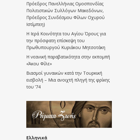
Πρόεδρος Πανελλήνιας Ομοσπονδίας
Πολιτιστικών Συλλόγων Μακεδόνων,
Πρόεδρος Συνδέσμου Φίλων Οχυρού
Ιστίμπεη)
Η Ιερά Κοινότητα του Αγίου Όρους για
την πρόσφατη επίσκεψη του
Πρωθυπουργού Κυριάκου Μητσοτάκη
Η νεανική παραβατικότητα στην εκπομπή
«Άκου Φίλε»
Βιασμοί γυναικών κατά την Τουρκική
εισβολή – Μια ανοιχτή πληγή της φρίκης
του ’74
Ελληνικά