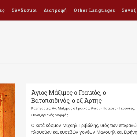
ες
Σύνδεσμοι
Διατροφή
Other Languages
Συναξ
Άγιος Μάξιμος ο Γραικός, ο
Βατοπαιδινός, ο εξ Άρτης
Κατηγορίες:
Άγ. Μάξιμος ο Γραικός
,
Άγιοι - Πατέρες - Γέροντες
,
Συναξαριακές Μορφές
Ο κατά κόσμον Μιχαήλ Τριβώλης, υιός των επιφανώ
πλουσίων και ευσεβών γονέων Μανουήλ και Ειρήνη