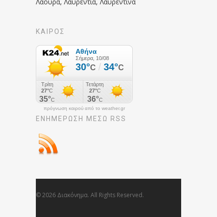
Λάουρα, Λαυρεντία, Λαυρεντίνα
ΚΑΙΡΟΣ
πρόγνωση καιρού από το weather.gr
ΕΝΗΜΈΡΩΣΉ ΜΕΣΩ RSS
© 2026 Διακόνημα. All Rights Reserved.