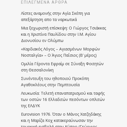
ΕΠΙΛΕΓΜΈΝΑ ΆΡΘΡΑ
Λίστες αναμονής στην Αγία Σκέπη για
απεξάρτηση απο τα ναρκωτικά
Μια ξεχωριστή επίσκεψη: Ο Γιώργος Τσιάκκας
και η Χριστίνα Παυλίδου στην Ι.Μ. Αγίου
Διονυσίου εν Ολύμπω
«Καρδιακός Λόγος – Αγιασμένων Μορφών
Νοσταλγία» – Ο Άγιος Παΐσιος (Β’ μέρος)
Ομιλία Γέροντα Εφραίμ σε Σύναξη Φοιτητών
στη Θεσσαλονίκη
Συνέντευξη του ηθοποιού Προκόπη
Αγαθοκλέους στην Πεμπτουσία
Λευκωσία: Τελετή επαναπατρισμού και ταφής
των οστών 16 Ελλαδιτών πεσόντων οπλιτών
της ΕΛΔΥΚ
Eurovision 1976. Όταν ο Μάνος Χατζηδάκης
και η Μαρίζα Κοχ κατακεραύνωσαν την
τουρκική εισβολή στην Κύπρο (Γεώργιος