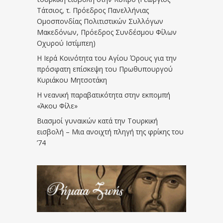
Τάτσιος, τ. Πρόεδρος Πανελλήνιας
Ομοσπονδίας Πολιτιστικών Συλλόγων
Μακεδόνων, Πρόεδρος Συνδέσμου Φίλων
Οχυρού Ιστίμπεη)
Η Ιερά Κοινότητα του Αγίου Όρους για την
πρόσφατη επίσκεψη του Πρωθυπουργού
Κυριάκου Μητσοτάκη
Η νεανική παραβατικότητα στην εκπομπή
«Άκου Φίλε»
Βιασμοί γυναικών κατά την Τουρκική
εισβολή – Μια ανοιχτή πληγή της φρίκης του
’74