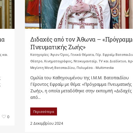
μα
Διδαχές από τον Άθωνα – «Πρόγραμμ
Πνευματικής Ζωής»
ς και
Κατηγορίες:
Άγιον Όρος
,
Γενικά Θέματα
,
Γέρ. Εφραίμ Βατοπαιδι
Θέατρο, Κινηματογράφος, Ντοκυμανταίρ, TV και Διαδίκτυο
,
Ιερ
Μεγίστη Μονή Βατοπαιδίου
,
Πολυμέσα - Multimedia
ς
Ομιλία του Καθηγουμένου της Ι.Μ.Μ. Βατοπαιδίου
ς
Γέροντος Εφραίμ με θέμα: «Πρόγραμμα Πνευματικής
Ζωής», η οποία μεταδόθηκε στην εκπομπή «Διδαχές
από...
Περισσότερα
0
2 Δεκεμβρίου 2024