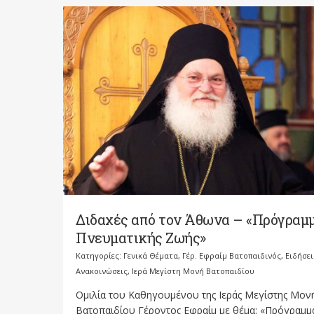
Διδαχές από τον Άθωνα – «Πρόγραμ
Πνευματικής Ζωής»
Κατηγορίες:
Γενικά Θέματα
,
Γέρ. Εφραίμ Βατοπαιδινός
,
Ειδήσει
Ανακοινώσεις
,
Ιερά Μεγίστη Μονή Βατοπαιδίου
Ομιλία του Καθηγουμένου της Ιεράς Μεγίστης Μον
Βατοπαιδίου Γέροντος Εφραίμ με θέμα: «Πρόγραμμ