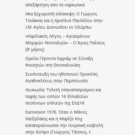
απεξάρτηση απο τα ναρκωτικά
Μια ξεχωριστή επίσκεψη: Ο Γιώργος
Τσιάκκας και η Χριστίνα Παυλίδου στην
Ι.Μ. Αγίου Διονυσίου εν Ολύμπω
«Καρδιακός Λόγος – Αγιασμένων
Μορφών Νοσταλγία» – Ο Άγιος Παΐσιος
(Β’ μέρος)
Ομιλία Γέροντα Εφραίμ σε Σύναξη
Φοιτητών στη Θεσσαλονίκη
Συνέντευξη του ηθοποιού Προκόπη
Αγαθοκλέους στην Πεμπτουσία
Λευκωσία: Τελετή επαναπατρισμού και
ταφής των οστών 16 Ελλαδιτών
πεσόντων οπλιτών της ΕΛΔΥΚ
Eurovision 1976. Όταν ο Μάνος
Χατζηδάκης και η Μαρίζα Κοχ
κατακεραύνωσαν την τουρκική εισβολή
στην Κύπρο (Γεώργιος Τάτσιος, τ.