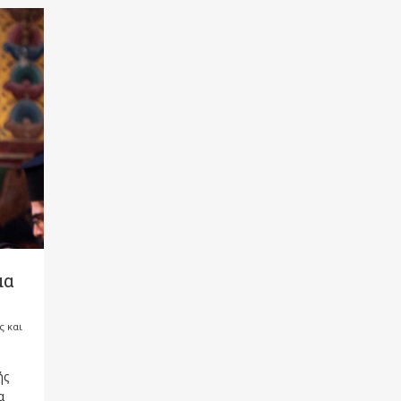
μα
ς και
ής
α