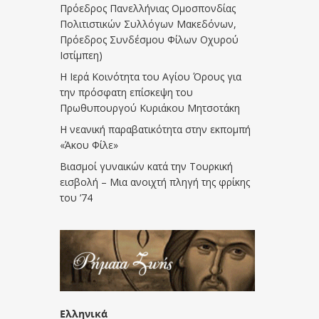
Πρόεδρος Πανελλήνιας Ομοσπονδίας
Πολιτιστικών Συλλόγων Μακεδόνων,
Πρόεδρος Συνδέσμου Φίλων Οχυρού
Ιστίμπεη)
Η Ιερά Κοινότητα του Αγίου Όρους για
την πρόσφατη επίσκεψη του
Πρωθυπουργού Κυριάκου Μητσοτάκη
Η νεανική παραβατικότητα στην εκπομπή
«Άκου Φίλε»
Βιασμοί γυναικών κατά την Τουρκική
εισβολή – Μια ανοιχτή πληγή της φρίκης
του ’74
Ελληνικά