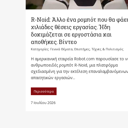
R-Noid: Άλλο ένα ρομπότ που θα φάε
χιλιάδες θέσεις εργασίας. Ήδη
δοκιμάζεται σε εργοστάσια και
αποθήκες. Βίντεο
Κατηγορίες:
Γενικά Θέματα
,
Επιστήμες, Τέχνες & Πολιτισμός
Η αμερικανική εταιρεία Robot.com παρουσίασε το ν
ανθρωποειδές ρομπότ R-Noid, μια πλατφόρμα
σχεδιασμένη για την εκτέλεση επαναλαμβανόμενων
απαιτητικών εργασιών...
Περισσότερα
7 Ιουλίου 2026