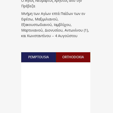
Ο Άγιος Νεομάρτυς Χρήστος από την
Πρέβεζα
Μνήμη των Aγίων επτά Παίδων των εν
Eφέσω, Mαξιμιλιανού,
Eξακουστωδιανού, Iαμβλίχου,
Mαρτινιανού, Διονυσίου, Aντωνίνου (1),
και Kωνσταντίνου – 4 Αυγούστου
PEMPTOUSIA
ORTHODOXIA