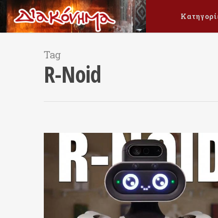
Κατηγορί
Tag
R-Noid