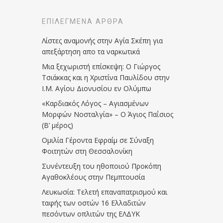
ΕΠΙΛΕΓΜΈΝΑ ΆΡΘΡΑ
Λίστες αναμονής στην Αγία Σκέπη για
απεξάρτηση απο τα ναρκωτικά
Μια ξεχωριστή επίσκεψη: Ο Γιώργος
Τσιάκκας και η Χριστίνα Παυλίδου στην
Ι.Μ. Αγίου Διονυσίου εν Ολύμπω
«Καρδιακός Λόγος – Αγιασμένων
Μορφών Νοσταλγία» – Ο Άγιος Παΐσιος
(Β’ μέρος)
Ομιλία Γέροντα Εφραίμ σε Σύναξη
Φοιτητών στη Θεσσαλονίκη
Συνέντευξη του ηθοποιού Προκόπη
Αγαθοκλέους στην Πεμπτουσία
Λευκωσία: Τελετή επαναπατρισμού και
ταφής των οστών 16 Ελλαδιτών
πεσόντων οπλιτών της ΕΛΔΥΚ