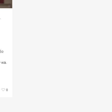
ι
έο
 και
0