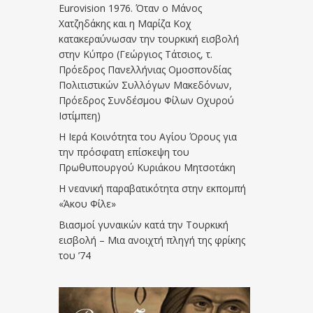
Eurovision 1976. Όταν ο Μάνος
Χατζηδάκης και η Μαρίζα Κοχ
κατακεραύνωσαν την τουρκική εισβολή
στην Κύπρο (Γεώργιος Τάτσιος, τ.
Πρόεδρος Πανελλήνιας Ομοσπονδίας
Πολιτιστικών Συλλόγων Μακεδόνων,
Πρόεδρος Συνδέσμου Φίλων Οχυρού
Ιστίμπεη)
Η Ιερά Κοινότητα του Αγίου Όρους για
την πρόσφατη επίσκεψη του
Πρωθυπουργού Κυριάκου Μητσοτάκη
Η νεανική παραβατικότητα στην εκπομπή
«Άκου Φίλε»
Βιασμοί γυναικών κατά την Τουρκική
εισβολή – Μια ανοιχτή πληγή της φρίκης
του ’74