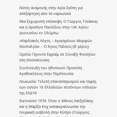
Λίστες αναμονής στην Αγία Σκέπη για
απεξάρτηση απο τα ναρκωτικά
Μια ξεχωριστή επίσκεψη: Ο Γιώργος Τσιάκκας
και η Χριστίνα Παυλίδου στην Ι.Μ. Αγίου
Διονυσίου εν Ολύμπω
«Καρδιακός Λόγος – Αγιασμένων Μορφών
Νοσταλγία» – Ο Άγιος Παΐσιος (Β’ μέρος)
Ομιλία Γέροντα Εφραίμ σε Σύναξη Φοιτητών
στη Θεσσαλονίκη
Συνέντευξη του ηθοποιού Προκόπη
Αγαθοκλέους στην Πεμπτουσία
Λευκωσία: Τελετή επαναπατρισμού και ταφής
των οστών 16 Ελλαδιτών πεσόντων οπλιτών
της ΕΛΔΥΚ
Eurovision 1976. Όταν ο Μάνος Χατζηδάκης
και η Μαρίζα Κοχ κατακεραύνωσαν την
τουρκική εισβολή στην Κύπρο (Γεώργιος