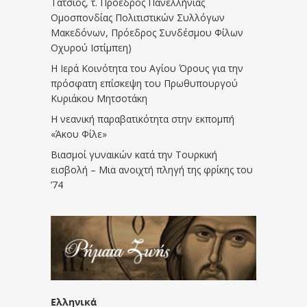
Τάτσιος, τ. Πρόεδρος Πανελλήνιας
Ομοσπονδίας Πολιτιστικών Συλλόγων
Μακεδόνων, Πρόεδρος Συνδέσμου Φίλων
Οχυρού Ιστίμπεη)
Η Ιερά Κοινότητα του Αγίου Όρους για την
πρόσφατη επίσκεψη του Πρωθυπουργού
Κυριάκου Μητσοτάκη
Η νεανική παραβατικότητα στην εκπομπή
«Άκου Φίλε»
Βιασμοί γυναικών κατά την Τουρκική
εισβολή – Μια ανοιχτή πληγή της φρίκης του
’74
Ελληνικά