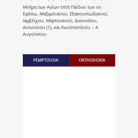
Μνήμη των Aγίων επτά Παίδων των εν
Eφέσω, Mαξιμιλιανού, Eξακουστωδιανού,
Iαμβλίχου, Mαρτινιανού, Διονυσίου,
Aντωνίνου (1), και Kωνσταντίνου – 4
Αυγούστου
PEMPTOUSIA
ORTHODOXIA