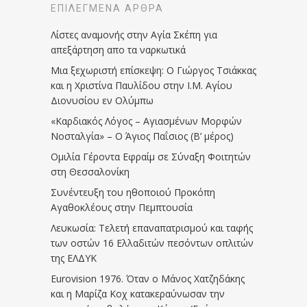
ΕΠΙΛΕΓΜΈΝΑ ΆΡΘΡΑ
Λίστες αναμονής στην Αγία Σκέπη για
απεξάρτηση απο τα ναρκωτικά
Μια ξεχωριστή επίσκεψη: Ο Γιώργος Τσιάκκας
και η Χριστίνα Παυλίδου στην Ι.Μ. Αγίου
Διονυσίου εν Ολύμπω
«Καρδιακός Λόγος – Αγιασμένων Μορφών
Νοσταλγία» – Ο Άγιος Παΐσιος (Β’ μέρος)
Ομιλία Γέροντα Εφραίμ σε Σύναξη Φοιτητών
στη Θεσσαλονίκη
Συνέντευξη του ηθοποιού Προκόπη
Αγαθοκλέους στην Πεμπτουσία
Λευκωσία: Τελετή επαναπατρισμού και ταφής
των οστών 16 Ελλαδιτών πεσόντων οπλιτών
της ΕΛΔΥΚ
Eurovision 1976. Όταν ο Μάνος Χατζηδάκης
και η Μαρίζα Κοχ κατακεραύνωσαν την