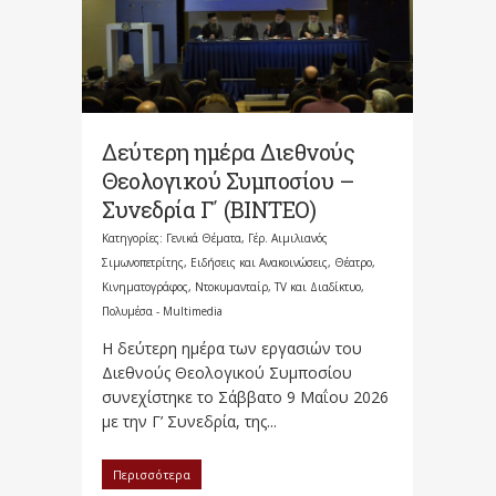
Δεύτερη ημέρα Διεθνούς
Θεολογικού Συμποσίου –
Συνεδρία Γ΄ (ΒΙΝΤΕΟ)
Κατηγορίες:
Γενικά Θέματα
,
Γέρ. Αιμιλιανός
Σιμωνοπετρίτης
,
Ειδήσεις και Ανακοινώσεις
,
Θέατρο,
Κινηματογράφος, Ντοκυμανταίρ, TV και Διαδίκτυο
,
Πολυμέσα - Multimedia
Η δεύτερη ημέρα των εργασιών του
Διεθνούς Θεολογικού Συμποσίου
συνεχίστηκε το Σάββατο 9 Μαΐου 2026
με την Γ’ Συνεδρία, της...
Περισσότερα