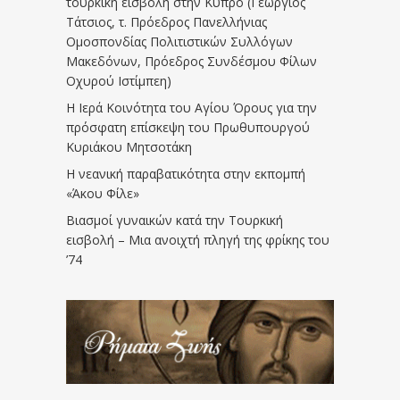
τουρκική εισβολή στην Κύπρο (Γεώργιος
Τάτσιος, τ. Πρόεδρος Πανελλήνιας
Ομοσπονδίας Πολιτιστικών Συλλόγων
Μακεδόνων, Πρόεδρος Συνδέσμου Φίλων
Οχυρού Ιστίμπεη)
Η Ιερά Κοινότητα του Αγίου Όρους για την
πρόσφατη επίσκεψη του Πρωθυπουργού
Κυριάκου Μητσοτάκη
Η νεανική παραβατικότητα στην εκπομπή
«Άκου Φίλε»
Βιασμοί γυναικών κατά την Τουρκική
εισβολή – Μια ανοιχτή πληγή της φρίκης του
’74