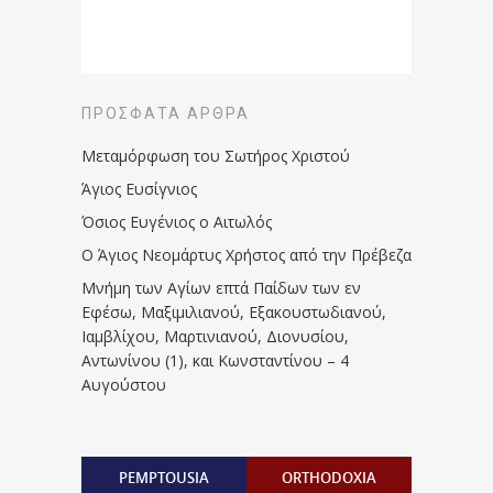
ΠΡΌΣΦΑΤΑ ΆΡΘΡΑ
Μεταμόρφωση του Σωτήρος Χριστού
Άγιος Ευσίγνιος
Όσιος Ευγένιος ο Αιτωλός
Ο Άγιος Νεομάρτυς Χρήστος από την Πρέβεζα
Μνήμη των Aγίων επτά Παίδων των εν
Eφέσω, Mαξιμιλιανού, Eξακουστωδιανού,
Iαμβλίχου, Mαρτινιανού, Διονυσίου,
Aντωνίνου (1), και Kωνσταντίνου – 4
Αυγούστου
PEMPTOUSIA
ORTHODOXIA