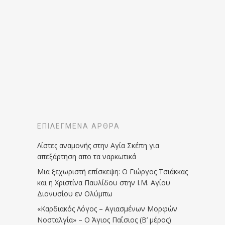
ΕΠΙΛΕΓΜΈΝΑ ΆΡΘΡΑ
Λίστες αναμονής στην Αγία Σκέπη για
απεξάρτηση απο τα ναρκωτικά
Μια ξεχωριστή επίσκεψη: Ο Γιώργος Τσιάκκας
και η Χριστίνα Παυλίδου στην Ι.Μ. Αγίου
Διονυσίου εν Ολύμπω
«Καρδιακός Λόγος – Αγιασμένων Μορφών
Νοσταλγία» – Ο Άγιος Παΐσιος (Β’ μέρος)