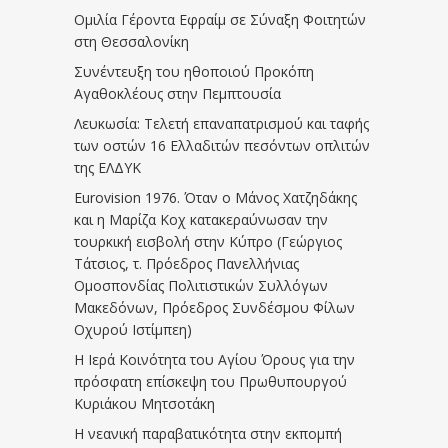
Ομιλία Γέροντα Εφραίμ σε Σύναξη Φοιτητών
στη Θεσσαλονίκη
Συνέντευξη του ηθοποιού Προκόπη
Αγαθοκλέους στην Πεμπτουσία
Λευκωσία: Τελετή επαναπατρισμού και ταφής
των οστών 16 Ελλαδιτών πεσόντων οπλιτών
της ΕΛΔΥΚ
Eurovision 1976. Όταν ο Μάνος Χατζηδάκης
και η Μαρίζα Κοχ κατακεραύνωσαν την
τουρκική εισβολή στην Κύπρο (Γεώργιος
Τάτσιος, τ. Πρόεδρος Πανελλήνιας
Ομοσπονδίας Πολιτιστικών Συλλόγων
Μακεδόνων, Πρόεδρος Συνδέσμου Φίλων
Οχυρού Ιστίμπεη)
Η Ιερά Κοινότητα του Αγίου Όρους για την
πρόσφατη επίσκεψη του Πρωθυπουργού
Κυριάκου Μητσοτάκη
Η νεανική παραβατικότητα στην εκπομπή