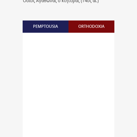
Όσιος Αγάθωνας ο κτήτορας (14ος αι.)
PEMPTOUSIA
ORTHODOXIA