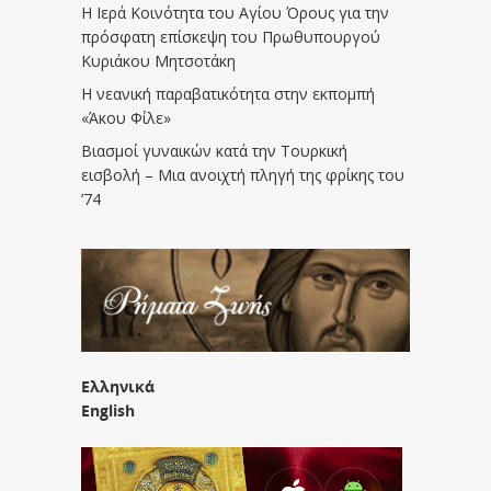
Η Ιερά Κοινότητα του Αγίου Όρους για την
πρόσφατη επίσκεψη του Πρωθυπουργού
Κυριάκου Μητσοτάκη
Η νεανική παραβατικότητα στην εκπομπή
«Άκου Φίλε»
Βιασμοί γυναικών κατά την Τουρκική
εισβολή – Μια ανοιχτή πληγή της φρίκης του
’74
Ελληνικά
English