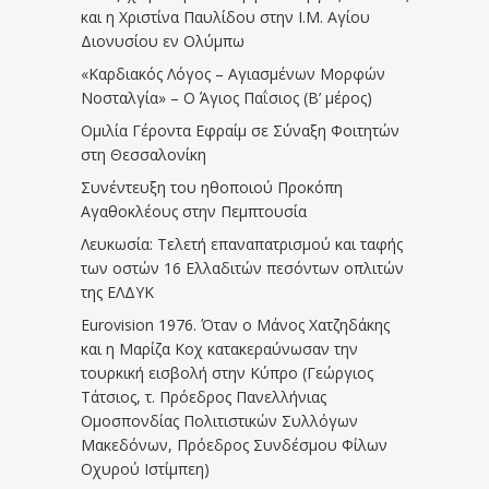
και η Χριστίνα Παυλίδου στην Ι.Μ. Αγίου
Διονυσίου εν Ολύμπω
«Καρδιακός Λόγος – Αγιασμένων Μορφών
Νοσταλγία» – Ο Άγιος Παΐσιος (Β’ μέρος)
Ομιλία Γέροντα Εφραίμ σε Σύναξη Φοιτητών
στη Θεσσαλονίκη
Συνέντευξη του ηθοποιού Προκόπη
Αγαθοκλέους στην Πεμπτουσία
Λευκωσία: Τελετή επαναπατρισμού και ταφής
των οστών 16 Ελλαδιτών πεσόντων οπλιτών
της ΕΛΔΥΚ
Eurovision 1976. Όταν ο Μάνος Χατζηδάκης
και η Μαρίζα Κοχ κατακεραύνωσαν την
τουρκική εισβολή στην Κύπρο (Γεώργιος
Τάτσιος, τ. Πρόεδρος Πανελλήνιας
Ομοσπονδίας Πολιτιστικών Συλλόγων
Μακεδόνων, Πρόεδρος Συνδέσμου Φίλων
Οχυρού Ιστίμπεη)