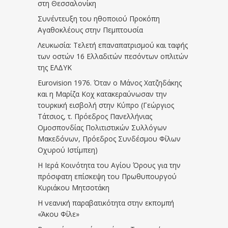
στη Θεσσαλονίκη
Συνέντευξη του ηθοποιού Προκόπη
Αγαθοκλέους στην Πεμπτουσία
Λευκωσία: Τελετή επαναπατρισμού και ταφής
των οστών 16 Ελλαδιτών πεσόντων οπλιτών
της ΕΛΔΥΚ
Eurovision 1976. Όταν ο Μάνος Χατζηδάκης
και η Μαρίζα Κοχ κατακεραύνωσαν την
τουρκική εισβολή στην Κύπρο (Γεώργιος
Τάτσιος, τ. Πρόεδρος Πανελλήνιας
Ομοσπονδίας Πολιτιστικών Συλλόγων
Μακεδόνων, Πρόεδρος Συνδέσμου Φίλων
Οχυρού Ιστίμπεη)
Η Ιερά Κοινότητα του Αγίου Όρους για την
πρόσφατη επίσκεψη του Πρωθυπουργού
Κυριάκου Μητσοτάκη
Η νεανική παραβατικότητα στην εκπομπή
«Άκου Φίλε»