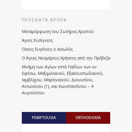
ΠΡΌΣΦΑΤΑ ΆΡΘΡΑ
Μεταμόρφωση του Σωτήρος Χριστού
Άγιος Ευσίγνιος
Όσιος Ευγένιος ο Αιτωλός
Ο Άγιος Νεομάρτυς Χρήστος από την Πρέβεζα
Μνήμη των Aγίων επτά Παίδων των εν
Eφέσω, Mαξιμιλιανού, Eξακουστωδιανού,
Iαμβλίχου, Mαρτινιανού, Διονυσίου,
Aντωνίνου (1), και Kωνσταντίνου – 4
Αυγούστου
PEMPTOUSIA
ORTHODOXIA