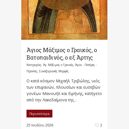
Άγιος Μάξιμος ο Γραικός, ο
Βατοπαιδινός, ο εξ Άρτης
Κατηγορίες:
Άγ. Μάξιμος ο Γραικός
,
Άγιοι - Πατέρες -
Γέροντες
,
Συναξαριακές Μορφές
Ο κατά κόσμον Μιχαήλ Τριβώλης, υιός
των επιφανών, πλουσίων και ευσεβών
γονέων Μανουήλ και Ειρήνης, κατήγετο
από την Λακεδαίμονα της...
Περισσότερα
25 Ιουλίου 2026
2