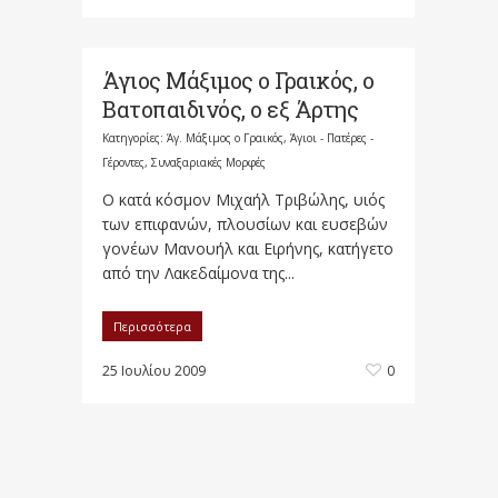
Άγιος Μάξιμος ο Γραικός, ο
Βατοπαιδινός, ο εξ Άρτης
Κατηγορίες:
Άγ. Μάξιμος ο Γραικός
,
Άγιοι - Πατέρες -
Γέροντες
,
Συναξαριακές Μορφές
Ο κατά κόσμον Μιχαήλ Τριβώλης, υιός
των επιφανών, πλουσίων και ευσεβών
γονέων Μανουήλ και Ειρήνης, κατήγετο
από την Λακεδαίμονα της...
Περισσότερα
25 Ιουλίου 2009
0