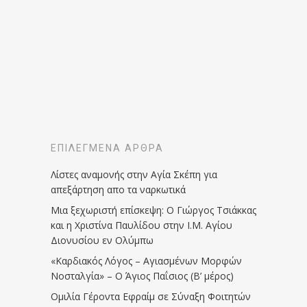
ΕΠΙΛΕΓΜΈΝΑ ΆΡΘΡΑ
Λίστες αναμονής στην Αγία Σκέπη για
απεξάρτηση απο τα ναρκωτικά
Μια ξεχωριστή επίσκεψη: Ο Γιώργος Τσιάκκας
και η Χριστίνα Παυλίδου στην Ι.Μ. Αγίου
Διονυσίου εν Ολύμπω
«Καρδιακός Λόγος – Αγιασμένων Μορφών
Νοσταλγία» – Ο Άγιος Παΐσιος (Β’ μέρος)
Ομιλία Γέροντα Εφραίμ σε Σύναξη Φοιτητών