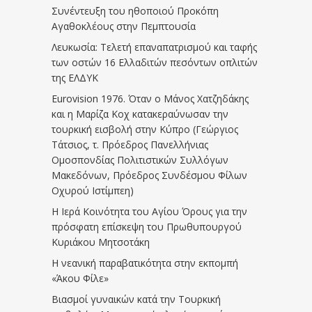
Συνέντευξη του ηθοποιού Προκόπη
Αγαθοκλέους στην Πεμπτουσία
Λευκωσία: Τελετή επαναπατρισμού και ταφής
των οστών 16 Ελλαδιτών πεσόντων οπλιτών
της ΕΛΔΥΚ
Eurovision 1976. Όταν ο Μάνος Χατζηδάκης
και η Μαρίζα Κοχ κατακεραύνωσαν την
τουρκική εισβολή στην Κύπρο (Γεώργιος
Τάτσιος, τ. Πρόεδρος Πανελλήνιας
Ομοσπονδίας Πολιτιστικών Συλλόγων
Μακεδόνων, Πρόεδρος Συνδέσμου Φίλων
Οχυρού Ιστίμπεη)
Η Ιερά Κοινότητα του Αγίου Όρους για την
πρόσφατη επίσκεψη του Πρωθυπουργού
Κυριάκου Μητσοτάκη
Η νεανική παραβατικότητα στην εκπομπή
«Άκου Φίλε»
Βιασμοί γυναικών κατά την Τουρκική