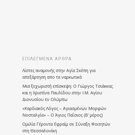
ΕΠΙΛΕΓΜΈΝΑ ΆΡΘΡΑ
Λίστες αναμονής στην Αγία Σκέπη για
απεξάρτηση απο τα ναρκωτικά
Μια ξεχωριστή επίσκεψη: Ο Γιώργος Τσιάκκας
και η Χριστίνα Παυλίδου στην Ι.Μ. Αγίου
Διονυσίου εν Ολύμπω
«Καρδιακός Λόγος – Αγιασμένων Μορφών
Νοσταλγία» – Ο Άγιος Παΐσιος (Β’ μέρος)
Ομιλία Γέροντα Εφραίμ σε Σύναξη Φοιτητών
στη Θεσσαλονίκη