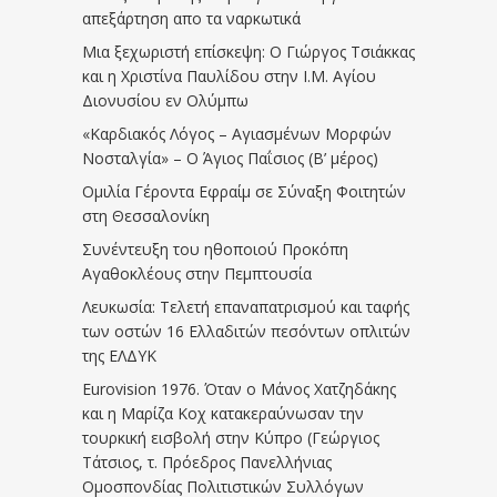
απεξάρτηση απο τα ναρκωτικά
Μια ξεχωριστή επίσκεψη: Ο Γιώργος Τσιάκκας
και η Χριστίνα Παυλίδου στην Ι.Μ. Αγίου
Διονυσίου εν Ολύμπω
«Καρδιακός Λόγος – Αγιασμένων Μορφών
Νοσταλγία» – Ο Άγιος Παΐσιος (Β’ μέρος)
Ομιλία Γέροντα Εφραίμ σε Σύναξη Φοιτητών
στη Θεσσαλονίκη
Συνέντευξη του ηθοποιού Προκόπη
Αγαθοκλέους στην Πεμπτουσία
Λευκωσία: Τελετή επαναπατρισμού και ταφής
των οστών 16 Ελλαδιτών πεσόντων οπλιτών
της ΕΛΔΥΚ
Eurovision 1976. Όταν ο Μάνος Χατζηδάκης
και η Μαρίζα Κοχ κατακεραύνωσαν την
τουρκική εισβολή στην Κύπρο (Γεώργιος
Τάτσιος, τ. Πρόεδρος Πανελλήνιας
Ομοσπονδίας Πολιτιστικών Συλλόγων