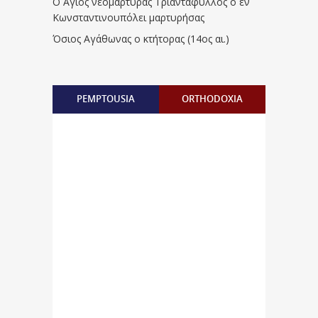
Ο Άγιος νεομάρτυρας Τριαντάφυλλος ο εν
Κωνσταντινουπόλει μαρτυρήσας
Όσιος Αγάθωνας ο κτήτορας (14ος αι.)
PEMPTOUSIA
ORTHODOXIA