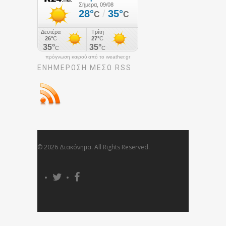
πρόγνωση καιρού από το weather.gr
ΕΝΗΜΈΡΩΣΉ ΜΕΣΩ RSS
© 2026 Διακόνημα. All Rights Reserved.