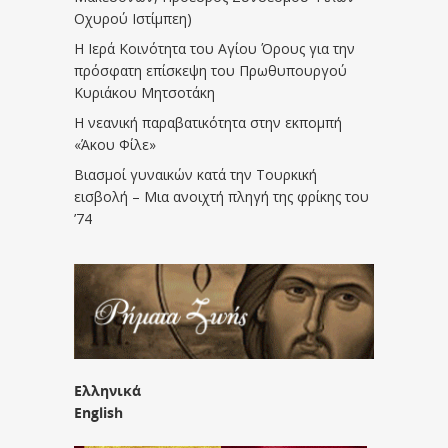
Οχυρού Ιστίμπεη)
Η Ιερά Κοινότητα του Αγίου Όρους για την
πρόσφατη επίσκεψη του Πρωθυπουργού
Κυριάκου Μητσοτάκη
Η νεανική παραβατικότητα στην εκπομπή
«Άκου Φίλε»
Βιασμοί γυναικών κατά την Τουρκική
εισβολή – Μια ανοιχτή πληγή της φρίκης του
’74
Ελληνικά
English