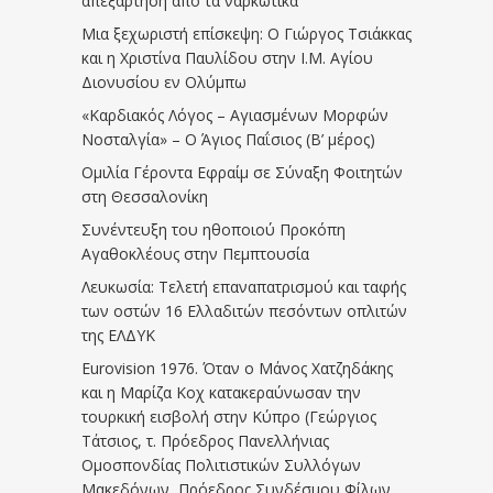
απεξάρτηση απο τα ναρκωτικά
Μια ξεχωριστή επίσκεψη: Ο Γιώργος Τσιάκκας
και η Χριστίνα Παυλίδου στην Ι.Μ. Αγίου
Διονυσίου εν Ολύμπω
«Καρδιακός Λόγος – Αγιασμένων Μορφών
Νοσταλγία» – Ο Άγιος Παΐσιος (Β’ μέρος)
Ομιλία Γέροντα Εφραίμ σε Σύναξη Φοιτητών
στη Θεσσαλονίκη
Συνέντευξη του ηθοποιού Προκόπη
Αγαθοκλέους στην Πεμπτουσία
Λευκωσία: Τελετή επαναπατρισμού και ταφής
των οστών 16 Ελλαδιτών πεσόντων οπλιτών
της ΕΛΔΥΚ
Eurovision 1976. Όταν ο Μάνος Χατζηδάκης
και η Μαρίζα Κοχ κατακεραύνωσαν την
τουρκική εισβολή στην Κύπρο (Γεώργιος
Τάτσιος, τ. Πρόεδρος Πανελλήνιας
Ομοσπονδίας Πολιτιστικών Συλλόγων
Μακεδόνων, Πρόεδρος Συνδέσμου Φίλων