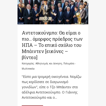
Αντετοκούνμπο: Θα είμαι ο
πιο… όμορφος πρόεδρος των
ΗΠΑ – Το επικό σχόλιο του
Μπάιντεν [εικόνες –
βίντεο]
Κατηγορίες:
Αθλητισμός και άσκηση
,
Πολυμέσα -
Multimedia
“Είστε μια τρομερή οικογένεια. Νομίζω
πως κερδίσατε σε διαγωνισμό
γονιδίων”, είπε ο Τζο Μπάιντεν στα
αδέλφια Αντετοκούνμπο. Ο Γιάννης
Αντετοκούνμπο και ο...