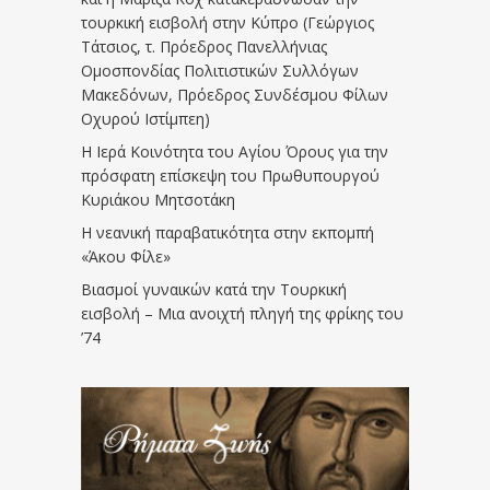
τουρκική εισβολή στην Κύπρο (Γεώργιος
Τάτσιος, τ. Πρόεδρος Πανελλήνιας
Ομοσπονδίας Πολιτιστικών Συλλόγων
Μακεδόνων, Πρόεδρος Συνδέσμου Φίλων
Οχυρού Ιστίμπεη)
Η Ιερά Κοινότητα του Αγίου Όρους για την
πρόσφατη επίσκεψη του Πρωθυπουργού
Κυριάκου Μητσοτάκη
Η νεανική παραβατικότητα στην εκπομπή
«Άκου Φίλε»
Βιασμοί γυναικών κατά την Τουρκική
εισβολή – Μια ανοιχτή πληγή της φρίκης του
’74