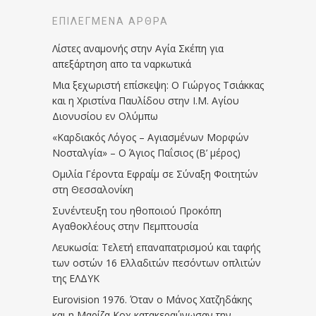
ΕΠΙΛΕΓΜΈΝΑ ΆΡΘΡΑ
Λίστες αναμονής στην Αγία Σκέπη για
απεξάρτηση απο τα ναρκωτικά
Μια ξεχωριστή επίσκεψη: Ο Γιώργος Τσιάκκας
και η Χριστίνα Παυλίδου στην Ι.Μ. Αγίου
Διονυσίου εν Ολύμπω
«Καρδιακός Λόγος – Αγιασμένων Μορφών
Νοσταλγία» – Ο Άγιος Παΐσιος (Β’ μέρος)
Ομιλία Γέροντα Εφραίμ σε Σύναξη Φοιτητών
στη Θεσσαλονίκη
Συνέντευξη του ηθοποιού Προκόπη
Αγαθοκλέους στην Πεμπτουσία
Λευκωσία: Τελετή επαναπατρισμού και ταφής
των οστών 16 Ελλαδιτών πεσόντων οπλιτών
της ΕΛΔΥΚ
Eurovision 1976. Όταν ο Μάνος Χατζηδάκης
και η Μαρίζα Κοχ κατακεραύνωσαν την