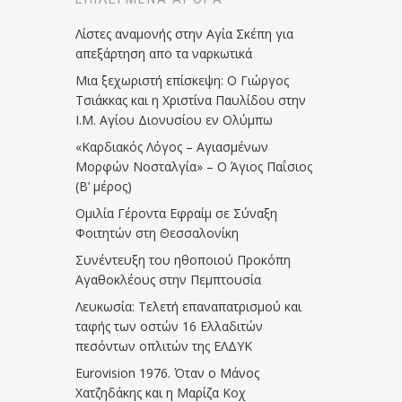
Λίστες αναμονής στην Αγία Σκέπη για
απεξάρτηση απο τα ναρκωτικά
Μια ξεχωριστή επίσκεψη: Ο Γιώργος
Τσιάκκας και η Χριστίνα Παυλίδου στην
Ι.Μ. Αγίου Διονυσίου εν Ολύμπω
«Καρδιακός Λόγος – Αγιασμένων
Μορφών Νοσταλγία» – Ο Άγιος Παΐσιος
(Β’ μέρος)
Ομιλία Γέροντα Εφραίμ σε Σύναξη
Φοιτητών στη Θεσσαλονίκη
Συνέντευξη του ηθοποιού Προκόπη
Αγαθοκλέους στην Πεμπτουσία
Λευκωσία: Τελετή επαναπατρισμού και
ταφής των οστών 16 Ελλαδιτών
πεσόντων οπλιτών της ΕΛΔΥΚ
Eurovision 1976. Όταν ο Μάνος
Χατζηδάκης και η Μαρίζα Κοχ