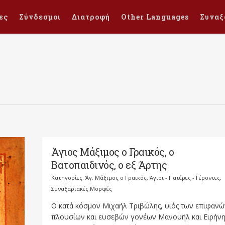
ες
Σύνδεσμοι
Διατροφή
Other Languages
Συναξ
Άγιος Μάξιμος ο Γραικός, ο
Βατοπαιδινός, ο εξ Άρτης
Κατηγορίες:
Άγ. Μάξιμος ο Γραικός
,
Άγιοι - Πατέρες - Γέροντες
,
Συναξαριακές Μορφές
Ο κατά κόσμον Μιχαήλ Τριβώλης, υιός των επιφανώ
πλουσίων και ευσεβών γονέων Μανουήλ και Ειρήνη