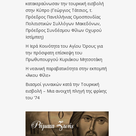
κατακεραύνωσαν την τουρκική εισβολή
στην Κύπρο (Γεώργιος Τάτσιος, τ.
Πρόεδρος Πανελλήνιας Ομοσπονδίας
Πολιτιστικών Συλλόγων Μακεδόνων,
Πρόεδρος Συνδέσμου Φίλων Οχυρού
Ιστίμπεη)
Η Ιερά Κοινότητα του Αγίου Όρους για
την πρόσφατη επίσκεψη του
Πρωθυπουργού Κυριάκου Μητσοτάκη
Η νεανική παραβατικότητα στην εκπομπή
«Άκου Φίλε»
Βιασμοί γυναικών κατά την Τουρκική
εισβολή – Μια ανοιχτή πληγή της φρίκης
του ’74