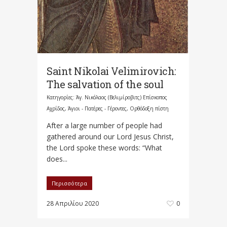
Saint Nikolai Velimirovich:
The salvation of the soul
Κατηγορίες:
Άγ. Νικόλαος (Βελιμίροβιτς) Επίσκοπος
Αχρίδος
,
Άγιοι - Πατέρες - Γέροντες
,
Ορθόδοξη πίστη
After a large number of people had
gathered around our Lord Jesus Christ,
the Lord spoke these words: “What
does...
Περισσότερα
28 Απριλίου 2020
0