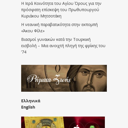
Η Ιερά Κοινότητα του Αγίου Όρους για την
πρόσφατη επίσκεψη του Πρωθυπουργού
Κυριάκου Μητσοτάκη
Η νεανική παραβατικότητα στην εκπομπή
«Άκου Φίλε»
Βιασμοί γυναικών κατά την Τουρκική
εισβολή – Μια ανοιχτή πληγή της φρίκης του
’74
Ελληνικά
English