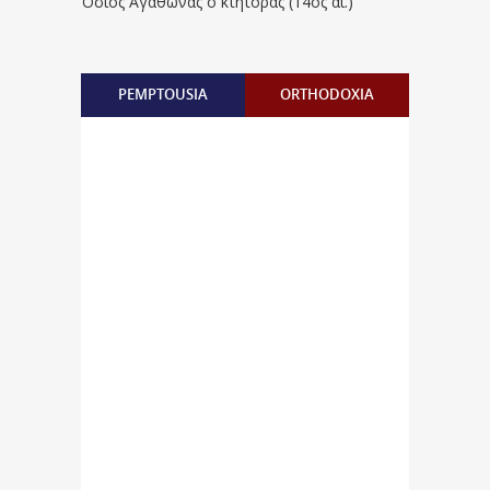
Όσιος Αγάθωνας ο κτήτορας (14ος αι.)
PEMPTOUSIA
ORTHODOXIA