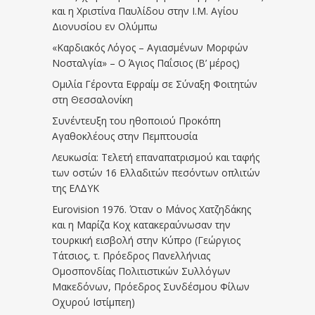
και η Χριστίνα Παυλίδου στην Ι.Μ. Αγίου
Διονυσίου εν Ολύμπω
«Καρδιακός Λόγος – Αγιασμένων Μορφών
Νοσταλγία» – Ο Άγιος Παΐσιος (Β’ μέρος)
Ομιλία Γέροντα Εφραίμ σε Σύναξη Φοιτητών
στη Θεσσαλονίκη
Συνέντευξη του ηθοποιού Προκόπη
Αγαθοκλέους στην Πεμπτουσία
Λευκωσία: Τελετή επαναπατρισμού και ταφής
των οστών 16 Ελλαδιτών πεσόντων οπλιτών
της ΕΛΔΥΚ
Eurovision 1976. Όταν ο Μάνος Χατζηδάκης
και η Μαρίζα Κοχ κατακεραύνωσαν την
τουρκική εισβολή στην Κύπρο (Γεώργιος
Τάτσιος, τ. Πρόεδρος Πανελλήνιας
Ομοσπονδίας Πολιτιστικών Συλλόγων
Μακεδόνων, Πρόεδρος Συνδέσμου Φίλων
Οχυρού Ιστίμπεη)