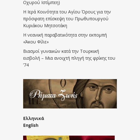
Οχυρού Ιστίμπεη)
Η Ιερά Κοινότητα του Αγίου Όρους για την
πρόσφατη επίσκεψη του Πρωθυπουργού
Κυριάκου Μητσοτάκη
Η νεανική παραβατικότητα στην εκπομπή
«Άκου Φίλε»
Βιασμοί γυναικών κατά την Τουρκική
εισβολή – Μια ανοιχτή πληγή της φρίκης του
’74
Ελληνικά
English