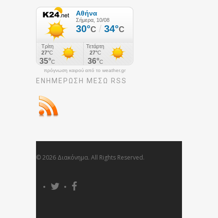
πρόγνωση καιρού από το weather.gr
ΕΝΗΜΈΡΩΣΉ ΜΕΣΩ RSS
© 2026 Διακόνημα. All Rights Reserved.