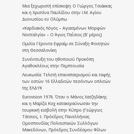
Μια ξεχωριστή επίσκεψη: Ο Γιώργος Τσιάκκας
και η Χριστίνα Παυλίδου στην Ι.Μ. Αγίου
Διονυσίου εν Ολύμπω
«Καρδιακός Λόγος – Αγιασμένων Μορφών
Νοσταλγία» – Ο Άγιος Παΐσιος (Β’ μέρος)
Ομιλία Γέροντα Εφραίμ σε Σύναξη Φοιτητών
στη Θεσσαλονίκη
Συνέντευξη του ηθοποιού Προκόπη
Αγαθοκλέους στην Πεμπτουσία
Λευκωσία: Τελετή επαναπατρισμού και ταφής
των οστών 16 Ελλαδιτών πεσόντων οπλιτών
της ΕΛΔΥΚ
Eurovision 1976. Όταν ο Μάνος Χατζηδάκης
και η Μαρίζα Κοχ κατακεραύνωσαν την
τουρκική εισβολή στην Κύπρο (Γεώργιος
Τάτσιος, τ. Πρόεδρος Πανελλήνιας
Ομοσπονδίας Πολιτιστικών Συλλόγων
Μακεδόνων, Πρόεδρος Συνδέσμου Φίλων