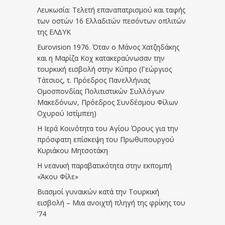
Λευκωσία: Τελετή επαναπατρισμού και ταφής
των οστών 16 Ελλαδιτών πεσόντων οπλιτών
της ΕΛΔΥΚ
Eurovision 1976. Όταν ο Μάνος Χατζηδάκης
και η Μαρίζα Κοχ κατακεραύνωσαν την
τουρκική εισβολή στην Κύπρο (Γεώργιος
Τάτσιος, τ. Πρόεδρος Πανελλήνιας
Ομοσπονδίας Πολιτιστικών Συλλόγων
Μακεδόνων, Πρόεδρος Συνδέσμου Φίλων
Οχυρού Ιστίμπεη)
Η Ιερά Κοινότητα του Αγίου Όρους για την
πρόσφατη επίσκεψη του Πρωθυπουργού
Κυριάκου Μητσοτάκη
Η νεανική παραβατικότητα στην εκπομπή
«Άκου Φίλε»
Βιασμοί γυναικών κατά την Τουρκική
εισβολή – Μια ανοιχτή πληγή της φρίκης του
’74