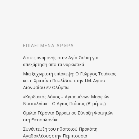
ΕΠΙΛΕΓΜΈΝΑ ΆΡΘΡΑ
Λίστες αναμονής στην Αγία Σκέπη για
απεξάρτηση απο τα ναρκωτικά
Μια ξεχωριστή επίσκεψη: Ο Γιώργος Τσιάκκας
και η Χριστίνα Παυλίδου στην Ι.Μ. Αγίου
Διονυσίου εν Ολύμπω
«Καρδιακός Λόγος – Αγιασμένων Μορφών
Νοσταλγία» – Ο Άγιος Παΐσιος (Β’ μέρος)
Ομιλία Γέροντα Εφραίμ σε Σύναξη Φοιτητών
στη Θεσσαλονίκη
Συνέντευξη του ηθοποιού Προκόπη
Αγαθοκλέους στην Πεμπτουσία