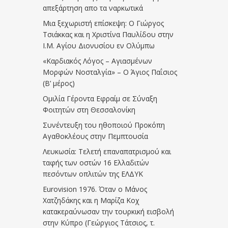
απεξάρτηση απο τα ναρκωτικά
Μια ξεχωριστή επίσκεψη: Ο Γιώργος
Τσιάκκας και η Χριστίνα Παυλίδου στην
Ι.Μ. Αγίου Διονυσίου εν Ολύμπω
«Καρδιακός Λόγος – Αγιασμένων
Μορφών Νοσταλγία» – Ο Άγιος Παΐσιος
(Β’ μέρος)
Ομιλία Γέροντα Εφραίμ σε Σύναξη
Φοιτητών στη Θεσσαλονίκη
Συνέντευξη του ηθοποιού Προκόπη
Αγαθοκλέους στην Πεμπτουσία
Λευκωσία: Τελετή επαναπατρισμού και
ταφής των οστών 16 Ελλαδιτών
πεσόντων οπλιτών της ΕΛΔΥΚ
Eurovision 1976. Όταν ο Μάνος
Χατζηδάκης και η Μαρίζα Κοχ
κατακεραύνωσαν την τουρκική εισβολή
στην Κύπρο (Γεώργιος Τάτσιος, τ.