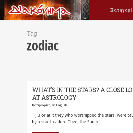
Κατηγορί
Tag
zodiac
WHAT’S IN THE STARS? A CLOSE L
AT ASTROLOGY
Κατηγορίες:
In English
(…For at it they who worshipped the stars, were ta
by a star to adore Thee, the Sun of...