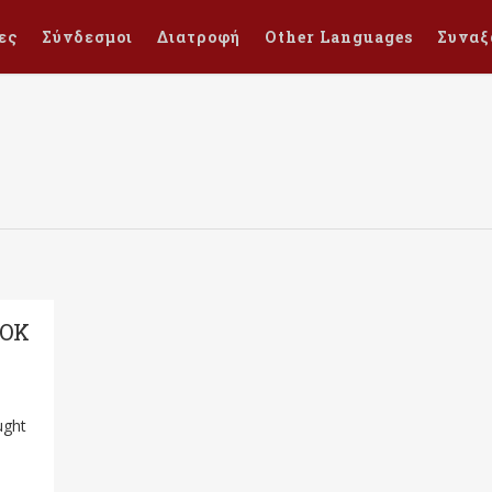
ες
Σύνδεσμοι
Διατροφή
Other Languages
Συναξ
OOK
ught