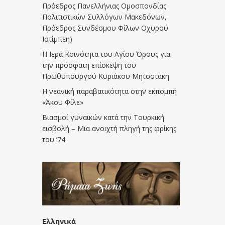
Πρόεδρος Πανελλήνιας Ομοσπονδίας
Πολιτιστικών Συλλόγων Μακεδόνων,
Πρόεδρος Συνδέσμου Φίλων Οχυρού
Ιστίμπεη)
Η Ιερά Κοινότητα του Αγίου Όρους για
την πρόσφατη επίσκεψη του
Πρωθυπουργού Κυριάκου Μητσοτάκη
Η νεανική παραβατικότητα στην εκπομπή
«Άκου Φίλε»
Βιασμοί γυναικών κατά την Τουρκική
εισβολή – Μια ανοιχτή πληγή της φρίκης
του ’74
Ελληνικά