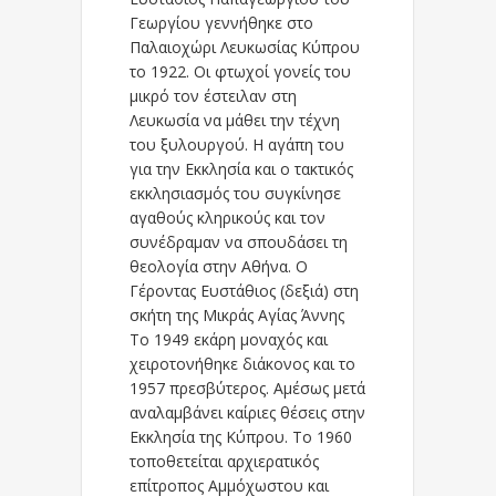
Γεωργίου γεννήθηκε στο
Παλαιοχώρι Λευκωσίας Κύπρου
το 1922. Οι φτωχοί γονείς του
μικρό τον έστειλαν στη
Λευκωσία να μάθει την τέχνη
του ξυλουργού. Η αγάπη του
για την Εκκλησία και ο τακτικός
εκκλησιασμός του συγκίνησε
αγαθούς κληρικούς και τον
συνέδραμαν να σπουδάσει τη
θεολογία στην Αθήνα. Ο
Γέροντας Ευστάθιος (δεξιά) στη
σκήτη της Μικράς Αγίας Άννης
Το 1949 εκάρη μοναχός και
χειροτονήθηκε διάκονος και το
1957 πρεσβύτερος. Αμέσως μετά
αναλαμβάνει καίριες θέσεις στην
Εκκλησία της Κύπρου. Το 1960
τοποθετείται αρχιερατικός
επίτροπος Αμμόχωστου και