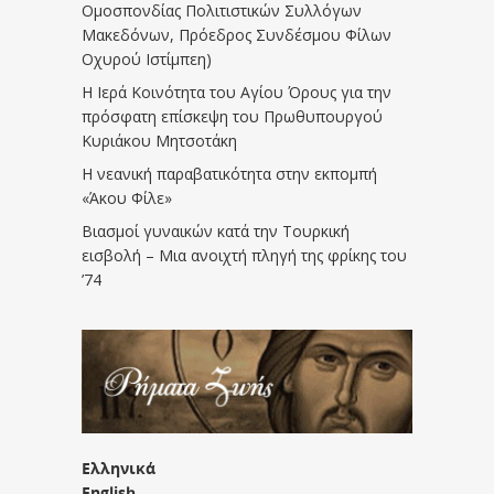
Ομοσπονδίας Πολιτιστικών Συλλόγων
Μακεδόνων, Πρόεδρος Συνδέσμου Φίλων
Οχυρού Ιστίμπεη)
Η Ιερά Κοινότητα του Αγίου Όρους για την
πρόσφατη επίσκεψη του Πρωθυπουργού
Κυριάκου Μητσοτάκη
Η νεανική παραβατικότητα στην εκπομπή
«Άκου Φίλε»
Βιασμοί γυναικών κατά την Τουρκική
εισβολή – Μια ανοιχτή πληγή της φρίκης του
’74
Ελληνικά
English