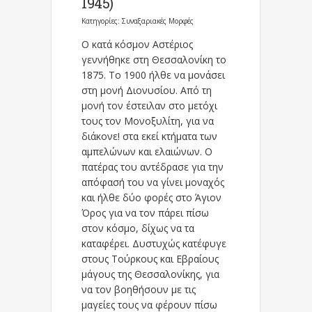
1945)
Κατηγορίες:
Συναξαριακές Μορφές
Ο κατά κόσμον Αστέριος
γεννήθηκε στη Θεσσαλονίκη το
1875. Το 1900 ήλθε να μονάσει
στη μονή Διονυσίου. Από τη
μονή τον έστειλαν στο μετόχι
τους τον Μονοξυλίτη, για να
διάκονε! στα εκεί κτήματα των
αμπελώνων και ελαιώνων. Ο
πατέρας του αντέδρασε για την
απόφασή του να γίνει μοναχός
και ήλθε δύο φορές στο Άγιον
Όρος για να τον πάρει πίσω
στον κόσμο, δίχως να τα
καταφέρει. Δυστυχώς κατέφυγε
στους Τούρκους και Εβραίους
μάγους της Θεσσαλονίκης, για
να τον βοηθήσουν με τις
μαγείες τους να φέρουν πίσω