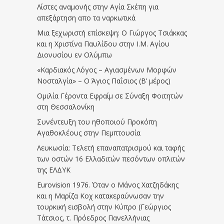
Λίστες αναμονής στην Αγία Σκέπη για
απεξάρτηση απο τα ναρκωτικά
Μια ξεχωριστή επίσκεψη: Ο Γιώργος Τσιάκκας
και η Χριστίνα Παυλίδου στην Ι.Μ. Αγίου
Διονυσίου εν Ολύμπω
«Καρδιακός Λόγος – Αγιασμένων Μορφών
Νοσταλγία» – Ο Άγιος Παΐσιος (Β’ μέρος)
Ομιλία Γέροντα Εφραίμ σε Σύναξη Φοιτητών
στη Θεσσαλονίκη
Συνέντευξη του ηθοποιού Προκόπη
Αγαθοκλέους στην Πεμπτουσία
Λευκωσία: Τελετή επαναπατρισμού και ταφής
των οστών 16 Ελλαδιτών πεσόντων οπλιτών
της ΕΛΔΥΚ
Eurovision 1976. Όταν ο Μάνος Χατζηδάκης
και η Μαρίζα Κοχ κατακεραύνωσαν την
τουρκική εισβολή στην Κύπρο (Γεώργιος
Τάτσιος, τ. Πρόεδρος Πανελλήνιας