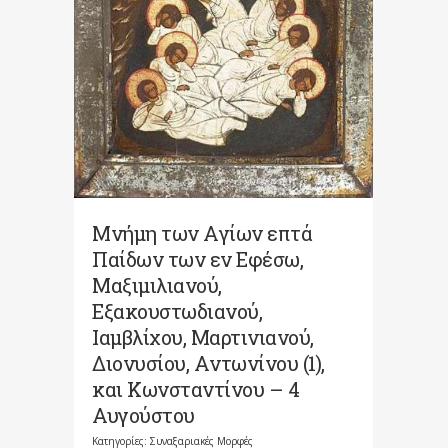
Μνήμη των Aγίων επτά
Παίδων των εν Eφέσω,
Mαξιμιλιανού,
Eξακουστωδιανού,
Iαμβλίχου, Mαρτινιανού,
Διονυσίου, Aντωνίνου (1),
και Kωνσταντίνου – 4
Αυγούστου
Κατηγορίες:
Συναξαριακές Μορφές