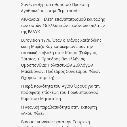
Συνέντευξη του ηθοποιού Προκόπη
Αγαθοκλέους στην Πεμπτουσία
Λευκωσία: Τελετή επαναπατρισμού και ταφής
των οστών 16 Ελλαδιτών πεσόντων οπλιτών
της ΕΛΔΥΚ
Eurovision 1976. Όταν ο Μάνος Χατζηδάκης
και η Μαρίζα Κοχ κατακεραύνωσαν την
τουρκική εισβολή στην Κύπρο (Γεώργιος
Τάτσιος, τ. Πρόεδρος Πανελλήνιας
Ομοσπονδίας Πολιτιστικών Συλλόγων
Μακεδόνων, Πρόεδρος Συνδέσμου Φίλων
Οχυρού Ιστίμπεη)
Η Ιερά Κοινότητα του Αγίου Όρους για την
πρόσφατη επίσκεψη του Πρωθυπουργού
Κυριάκου Μητσοτάκη
Η νεανική παραβατικότητα στην εκπομπή
«Άκου Φίλε»
Βιασμοί γυναικών κατά την Τουρκική