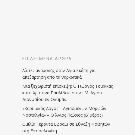
ΕΠΙΛΕΓΜΈΝΑ ΆΡΘΡΑ
Λίστες αναμονής στην Αγία Σκέπη για
απεξάρτηση απο τα ναρκωτικά
Μια ξεχωριστή επίσκεψη: Ο Γιώργος Τσιάκκας
και η Χριστίνα Παυλίδου στην Ι.Μ. Αγίου
Διονυσίου εν Ολύμπω
«Καρδιακός Λόγος – Αγιασμένων Μορφών
Νοσταλγία» – Ο Άγιος Παΐσιος (Β’ μέρος)
Ομιλία Γέροντα Εφραίμ σε Σύναξη Φοιτητών
στη Θεσσαλονίκη