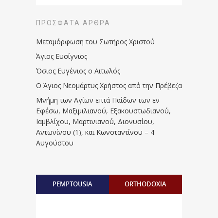
ΠΡΌΣΦΑΤΑ ΆΡΘΡΑ
Μεταμόρφωση του Σωτήρος Χριστού
Άγιος Ευσίγνιος
Όσιος Ευγένιος ο Αιτωλός
Ο Άγιος Νεομάρτυς Χρήστος από την Πρέβεζα
Μνήμη των Aγίων επτά Παίδων των εν
Eφέσω, Mαξιμιλιανού, Eξακουστωδιανού,
Iαμβλίχου, Mαρτινιανού, Διονυσίου,
Aντωνίνου (1), και Kωνσταντίνου – 4
Αυγούστου
PEMPTOUSIA
ORTHODOXIA