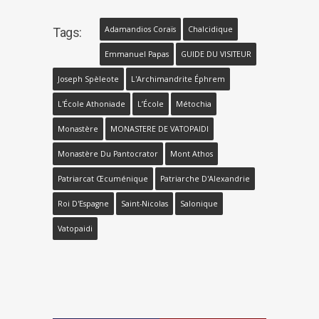
Adamandios Coraïs
Chalcidique
Tags:
Emmanuel Papas
GUIDE DU VISITEUR
Joseph Spèleote
L'Archimandrite Éphrem
L'École Athoniade
L’École
Métochia
Monastère
MONASTERE DE VATOPAIDI
Monastère Du Pantocrator
Mont Athos
Patriarcat Œcuménique
Patriarche D'Alexandrie
Roi D'Espagne
Saint-Nicolas
Salonique
Vatopaidi