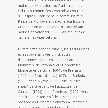
son échéance, le commandant a vendu aux
moines du Monastère du Pantocrator les
cellules surnommées Gyphtadika contre 71
000 aspres. Finalement, le commissaire du
Prince de Moldavie et Valachie Scarlatos le
Grammairien est intervenu et a donné aux
moines de Vatopaidi 70 000 aspres, afin de
racheter les dites cellules.
Durant cette période difficile, les Tsars russes
et les souverains des principautés
danubiennes apportent leur aide au
Monastère de Vatopaidi et lui cèdent les
Monastères de Golia (1604), de Pretzista
(1646), de Saint-Nicolas (1667), de Barboio
(1669) et de Myrrha (1689), ainsi que les
skites* de Grasdéni, de Fatatzouni, de
Canitzou (1690) et de Rakétossa (1729). Vers
le milieu du XIXème siècle le Monastère
possède en Bessarabie environ 45 métochia,
ayant d’immenses étendues de terres