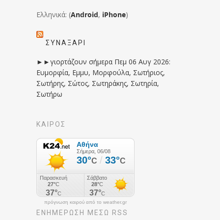
Ελληνικά: (
Android
,
iPhone
)
ΣΥΝΑΞΆΡΙ
►►γιορτάζουν σήμερα Πεμ 06 Αυγ 2026:
Ευμορφία, Εμμυ, Μορφούλα, Σωτήριος,
Σωτήρης, Σώτος, Σωτηράκης, Σωτηρία,
Σωτήρω
ΚΑΙΡΟΣ
πρόγνωση καιρού από το weather.gr
ΕΝΗΜΈΡΩΣΉ ΜΕΣΩ RSS