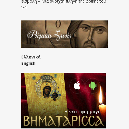
εισβολή – Μια ανοιχτή πληγή της φρίκης του
’74
Ελληνικά
English