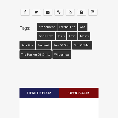
Atonement
Eternal Life
God
Tags:
God's Love
Jesus
Love
Moses
Sacrifice
Serpent
Son Of God
Son Of Man
The Passion Of Christ
Wilderness
ΠΕΜΠΤΟΥΣΙΑ
ΟΡΘΟΔΟΞΙΑ