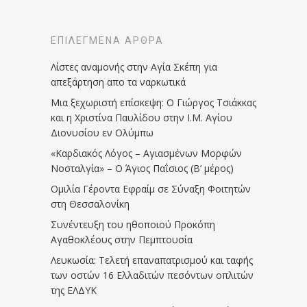
ΕΠΙΛΕΓΜΈΝΑ ΆΡΘΡΑ
Λίστες αναμονής στην Αγία Σκέπη για
απεξάρτηση απο τα ναρκωτικά
Μια ξεχωριστή επίσκεψη: Ο Γιώργος Τσιάκκας
και η Χριστίνα Παυλίδου στην Ι.Μ. Αγίου
Διονυσίου εν Ολύμπω
«Καρδιακός Λόγος – Αγιασμένων Μορφών
Νοσταλγία» – Ο Άγιος Παΐσιος (Β’ μέρος)
Ομιλία Γέροντα Εφραίμ σε Σύναξη Φοιτητών
στη Θεσσαλονίκη
Συνέντευξη του ηθοποιού Προκόπη
Αγαθοκλέους στην Πεμπτουσία
Λευκωσία: Τελετή επαναπατρισμού και ταφής
των οστών 16 Ελλαδιτών πεσόντων οπλιτών
της ΕΛΔΥΚ