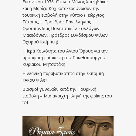
Eurovision 1976. Όταν ο Μάνος Χατζηδάκης
και η Μαρίζα Κοχ κατακεραύνωσαν την
τουρκική εισβολή στην Κύπρο (Γεώργιος
Τάτσιος, τ. Πρόεδρος Πανελλήνιας
Ομοσπονδίας Πολιτιστικών Συλλόγων
Μακεδόνων, Πρόεδρος Συνδέσμου Φίλων
Οχυρού Ιστίμπεη)
Η Ιερά Κοινότητα του Αγίου Όρους για την
πρόσφατη επίσκεψη του Πρωθυπουργού
Κυριάκου Μητσοτάκη
Η νεανική παραβατικότητα στην εκπομπή
«Άκου Φίλε»
Βιασμοί γυναικών κατά την Τουρκική
εισβολή – Μια ανοιχτή πληγή της φρίκης του
’74