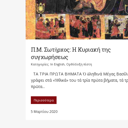
Π.Μ. Σωτῆρχος: Η Κυριακή της
συγχωρήσεως
Κατηγορίες:
In English
,
Ορθόδοξη πίστη
ΤΑ ΤΡΙΑ ΠΡΩΤΑ ΒΗΜΑΤΑ Ὁ ἀληθινά Μέγας Βασίλ
γράφει στά «Ἠθικά» του τά τρία πρῶτα βήματα, τά τ
πρῶτα...
Περισσότερα
5 Μαρτίου 2020