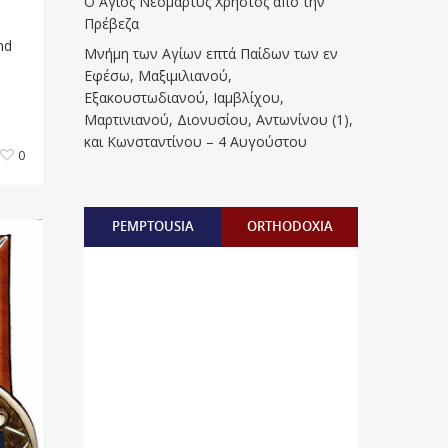
Ο Άγιος Νεομάρτυς Χρήστος από την
Πρέβεζα
nd
Μνήμη των Aγίων επτά Παίδων των εν
Eφέσω, Mαξιμιλιανού,
Eξακουστωδιανού, Iαμβλίχου,
Mαρτινιανού, Διονυσίου, Aντωνίνου (1),
και Kωνσταντίνου – 4 Αυγούστου
0
PEMPTOUSIA
ORTHODOXIA