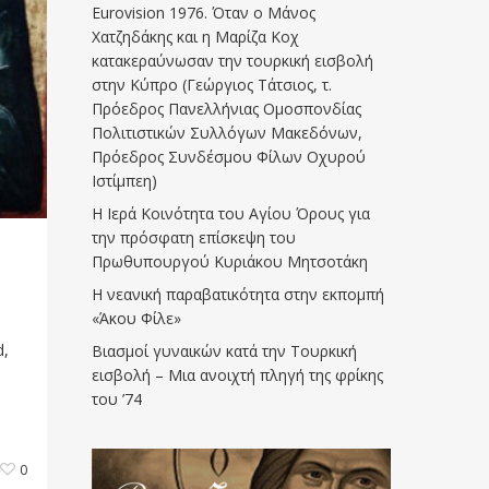
Eurovision 1976. Όταν ο Μάνος
Χατζηδάκης και η Μαρίζα Κοχ
κατακεραύνωσαν την τουρκική εισβολή
στην Κύπρο (Γεώργιος Τάτσιος, τ.
Πρόεδρος Πανελλήνιας Ομοσπονδίας
Πολιτιστικών Συλλόγων Μακεδόνων,
Πρόεδρος Συνδέσμου Φίλων Οχυρού
Ιστίμπεη)
Η Ιερά Κοινότητα του Αγίου Όρους για
την πρόσφατη επίσκεψη του
Πρωθυπουργού Κυριάκου Μητσοτάκη
Η νεανική παραβατικότητα στην εκπομπή
«Άκου Φίλε»
d,
Βιασμοί γυναικών κατά την Τουρκική
εισβολή – Μια ανοιχτή πληγή της φρίκης
του ’74
0