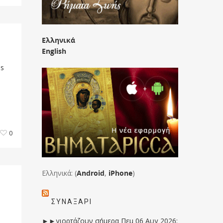
Ελληνικά
English
ns
0
Ελληνικά: (
Android
,
iPhone
)
ΣΥΝΑΞΆΡΙ
.
►►γιορτάζουν σήμερα Πεμ 06 Αυγ 2026: