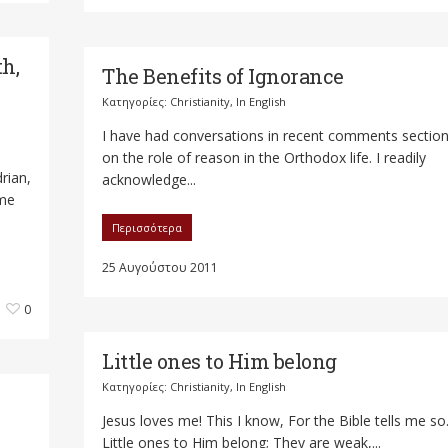
th,
The Benefits of Ignorance
Κατηγορίες:
Christianity
,
In English
I have had conversations in recent comments sectio
on the role of reason in the Orthodox life. I readily
rian,
acknowledge...
ame
Περισσότερα
25 Αυγούστου 2011
0
Little ones to Him belong
Κατηγορίες:
Christianity
,
In English
Jesus loves me! This I know, For the Bible tells me so
Little ones to Him belong; They are weak,...