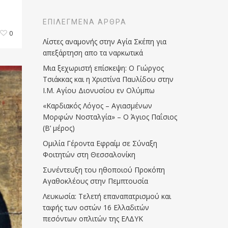
ΕΠΙΛΕΓΜΈΝΑ ΆΡΘΡΑ
0
Λίστες αναμονής στην Αγία Σκέπη για
απεξάρτηση απο τα ναρκωτικά
Μια ξεχωριστή επίσκεψη: Ο Γιώργος
Τσιάκκας και η Χριστίνα Παυλίδου στην
Ι.Μ. Αγίου Διονυσίου εν Ολύμπω
«Καρδιακός Λόγος – Αγιασμένων
Μορφών Νοσταλγία» – Ο Άγιος Παΐσιος
(Β’ μέρος)
Ομιλία Γέροντα Εφραίμ σε Σύναξη
Φοιτητών στη Θεσσαλονίκη
Συνέντευξη του ηθοποιού Προκόπη
Αγαθοκλέους στην Πεμπτουσία
Λευκωσία: Τελετή επαναπατρισμού και
ταφής των οστών 16 Ελλαδιτών
πεσόντων οπλιτών της ΕΛΔΥΚ