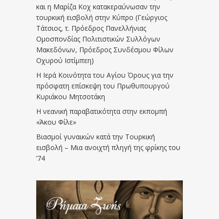
και η Μαρίζα Κοχ κατακεραύνωσαν την
τουρκική εισβολή στην Κύπρο (Γεώργιος
Τάτσιος, τ. Πρόεδρος Πανελλήνιας
Ομοσπονδίας Πολιτιστικών Συλλόγων
Μακεδόνων, Πρόεδρος Συνδέσμου Φίλων
Οχυρού Ιστίμπεη)
Η Ιερά Κοινότητα του Αγίου Όρους για την
πρόσφατη επίσκεψη του Πρωθυπουργού
Κυριάκου Μητσοτάκη
Η νεανική παραβατικότητα στην εκπομπή
«Άκου Φίλε»
Βιασμοί γυναικών κατά την Τουρκική
εισβολή – Μια ανοιχτή πληγή της φρίκης του
’74