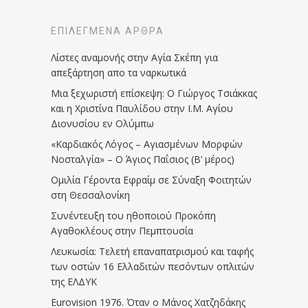
ΕΠΙΛΕΓΜΈΝΑ ΆΡΘΡΑ
Λίστες αναμονής στην Αγία Σκέπη για
απεξάρτηση απο τα ναρκωτικά
Μια ξεχωριστή επίσκεψη: Ο Γιώργος Τσιάκκας
και η Χριστίνα Παυλίδου στην Ι.Μ. Αγίου
Διονυσίου εν Ολύμπω
«Καρδιακός Λόγος – Αγιασμένων Μορφών
Νοσταλγία» – Ο Άγιος Παΐσιος (Β’ μέρος)
Ομιλία Γέροντα Εφραίμ σε Σύναξη Φοιτητών
στη Θεσσαλονίκη
Συνέντευξη του ηθοποιού Προκόπη
Αγαθοκλέους στην Πεμπτουσία
Λευκωσία: Τελετή επαναπατρισμού και ταφής
των οστών 16 Ελλαδιτών πεσόντων οπλιτών
της ΕΛΔΥΚ
Eurovision 1976. Όταν ο Μάνος Χατζηδάκης