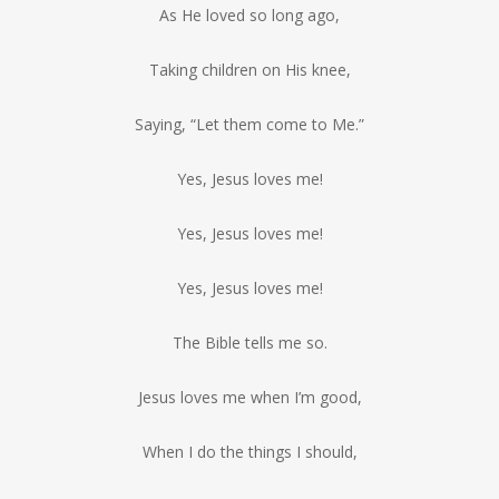
As He loved so long ago,
Taking children on His knee,
Saying, “Let them come to Me.”
Yes, Jesus loves me!
Yes, Jesus loves me!
Yes, Jesus loves me!
The Bible tells me so.
Jesus loves me when I’m good,
When I do the things I should,