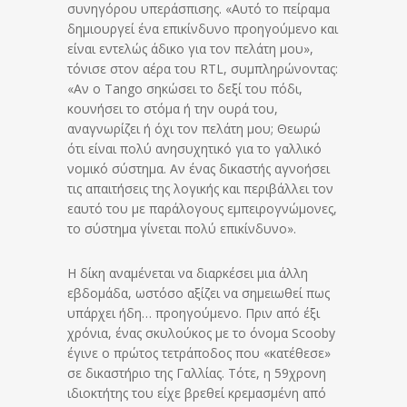
συνηγόρου υπεράσπισης. «Αυτό το πείραμα
δημιουργεί ένα επικίνδυνο προηγούμενο και
είναι εντελώς άδικο για τον πελάτη μου»,
τόνισε στον αέρα του RTL, συμπληρώνοντας:
«Αν ο Tango σηκώσει το δεξί του πόδι,
κουνήσει το στόμα ή την ουρά του,
αναγνωρίζει ή όχι τον πελάτη μου; Θεωρώ
ότι είναι πολύ ανησυχητικό για το γαλλικό
νομικό σύστημα. Αν ένας δικαστής αγνοήσει
τις απαιτήσεις της λογικής και περιβάλλει τον
εαυτό του με παράλογους εμπειρογνώμονες,
το σύστημα γίνεται πολύ επικίνδυνο».
Η δίκη αναμένεται να διαρκέσει μια άλλη
εβδομάδα, ωστόσο αξίζει να σημειωθεί πως
υπάρχει ήδη… προηγούμενο. Πριν από έξι
χρόνια, ένας σκυλούκος με το όνομα Scooby
έγινε ο πρώτος τετράποδος που «κατέθεσε»
σε δικαστήριο της Γαλλίας. Τότε, η 59χρονη
ιδιοκτήτης του είχε βρεθεί κρεμασμένη από