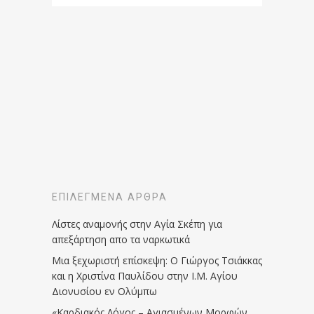
ΕΠΙΛΕΓΜΈΝΑ ΆΡΘΡΑ
Λίστες αναμονής στην Αγία Σκέπη για
απεξάρτηση απο τα ναρκωτικά
Μια ξεχωριστή επίσκεψη: Ο Γιώργος Τσιάκκας
και η Χριστίνα Παυλίδου στην Ι.Μ. Αγίου
Διονυσίου εν Ολύμπω
«Καρδιακός Λόγος – Αγιασμένων Μορφών