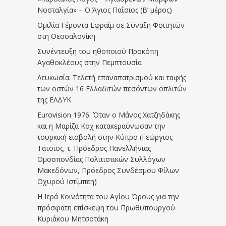
Νοσταλγία» – Ο Άγιος Παΐσιος (Β’ μέρος)
Ομιλία Γέροντα Εφραίμ σε Σύναξη Φοιτητών
στη Θεσσαλονίκη
Συνέντευξη του ηθοποιού Προκόπη
Αγαθοκλέους στην Πεμπτουσία
Λευκωσία: Τελετή επαναπατρισμού και ταφής
των οστών 16 Ελλαδιτών πεσόντων οπλιτών
της ΕΛΔΥΚ
Eurovision 1976. Όταν ο Μάνος Χατζηδάκης
και η Μαρίζα Κοχ κατακεραύνωσαν την
τουρκική εισβολή στην Κύπρο (Γεώργιος
Τάτσιος, τ. Πρόεδρος Πανελλήνιας
Ομοσπονδίας Πολιτιστικών Συλλόγων
Μακεδόνων, Πρόεδρος Συνδέσμου Φίλων
Οχυρού Ιστίμπεη)
Η Ιερά Κοινότητα του Αγίου Όρους για την
πρόσφατη επίσκεψη του Πρωθυπουργού
Κυριάκου Μητσοτάκη