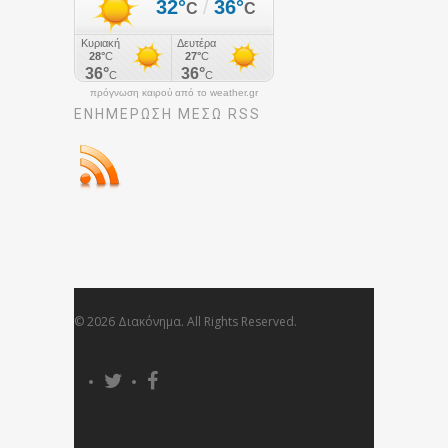
πρόγνωση καιρού από το weather.gr
ΕΝΗΜΈΡΩΣΉ ΜΕΣΩ RSS
© 2026 Διακόνημα. All Rights Reserved.