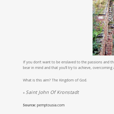
If you don’t want to be enslaved to the passions and the
bear in mind and that you’ll try to achieve, overcoming 
What is this aim? The Kingdom of God.
Saint John Of Kronstadt
»
Source:
pemptousia.com