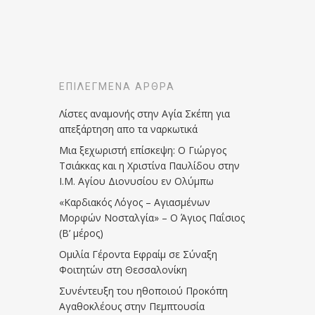
ΕΠΙΛΕΓΜΈΝΑ ΆΡΘΡΑ
Λίστες αναμονής στην Αγία Σκέπη για
απεξάρτηση απο τα ναρκωτικά
Μια ξεχωριστή επίσκεψη: Ο Γιώργος
Τσιάκκας και η Χριστίνα Παυλίδου στην
Ι.Μ. Αγίου Διονυσίου εν Ολύμπω
«Καρδιακός Λόγος – Αγιασμένων
Μορφών Νοσταλγία» – Ο Άγιος Παΐσιος
(Β’ μέρος)
Ομιλία Γέροντα Εφραίμ σε Σύναξη
Φοιτητών στη Θεσσαλονίκη
Συνέντευξη του ηθοποιού Προκόπη
Αγαθοκλέους στην Πεμπτουσία