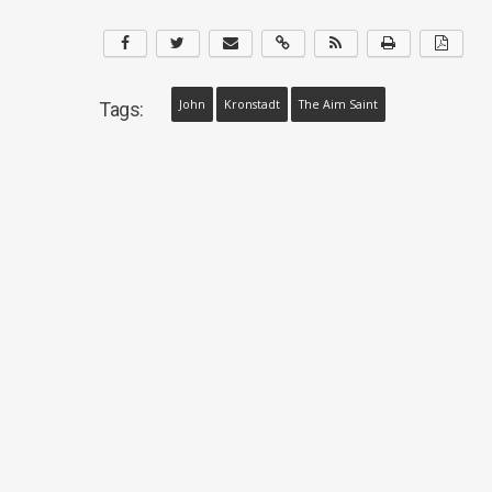
John
Kronstadt
The Aim Saint
Tags: