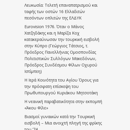
Λευκωσία: Τελετή επαναπατρισμού και
ταφής των οστών 16 Ελλαδιτών
πεσόντων οπλιτών της ΕΛΔΥΚ
Eurovision 1976. Όταν ο Μάνος
Χατζηδάκης και η Μαρίζα Κοχ
κατακεραύνωσαν την τουρκική εισβολή
στην Κύπρο (Γεώργιος Τάτσιος, τ.
Πρόεδρος Πανελλήνιας Ομοσπονδίας
Πολιτιστικών Συλλόγων Μακεδόνων,
Πρόεδρος Συνδέσμου Φίλων Οχυρού
Ιστίμπεη)
Η Ιερά Κοινότητα του Αγίου Όρους για
την πρόσφατη επίσκεψη του
Πρωθυπουργού Κυριάκου Μητσοτάκη
Η νεανική παραβατικότητα στην εκπομπή
«Άκου Φίλε»
Βιασμοί γυναικών κατά την Τουρκική
εισβολή – Μια ανοιχτή πληγή της φρίκης
του ’74