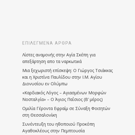
ΕΠΙΛΕΓΜΈΝΑ ΆΡΘΡΑ
Λίστες αναμονής στην Αγία Σκέπη για
απεξάρτηση απο τα ναρκωτικά
Μια ξεχωριστή επίσκεψη: Ο Γιώργος Τσιάκκας
και η Χριστίνα Παυλίδου στην Ι.Μ. Αγίου
Διονυσίου εν Ολύμπω
«Καρδιακός Λόγος – Αγιασμένων Μορφών
Νοσταλγία» – Ο Άγιος Παΐσιος (Β’ μέρος)
Ομιλία Γέροντα Εφραίμ σε Σύναξη Φοιτητών
στη Θεσσαλονίκη
Συνέντευξη του ηθοποιού Προκόπη
Αγαθοκλέους στην Πεμπτουσία