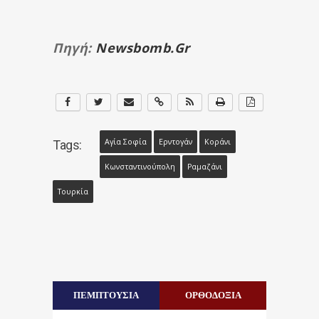
Πηγή:
Newsbomb.gr
Αγία Σοφία
Ερντογάν
Κοράνι
Tags:
Κωνσταντινούπολη
Ραμαζάνι
Τουρκία
ΠΕΜΠΤΟΥΣΙΑ
ΟΡΘΟΔΟΞΙΑ