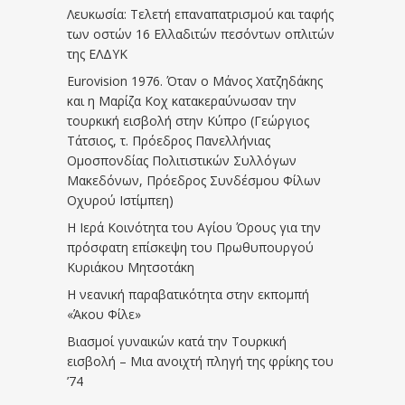
Λευκωσία: Τελετή επαναπατρισμού και ταφής
των οστών 16 Ελλαδιτών πεσόντων οπλιτών
της ΕΛΔΥΚ
Eurovision 1976. Όταν ο Μάνος Χατζηδάκης
και η Μαρίζα Κοχ κατακεραύνωσαν την
τουρκική εισβολή στην Κύπρο (Γεώργιος
Τάτσιος, τ. Πρόεδρος Πανελλήνιας
Ομοσπονδίας Πολιτιστικών Συλλόγων
Μακεδόνων, Πρόεδρος Συνδέσμου Φίλων
Οχυρού Ιστίμπεη)
Η Ιερά Κοινότητα του Αγίου Όρους για την
πρόσφατη επίσκεψη του Πρωθυπουργού
Κυριάκου Μητσοτάκη
Η νεανική παραβατικότητα στην εκπομπή
«Άκου Φίλε»
Βιασμοί γυναικών κατά την Τουρκική
εισβολή – Μια ανοιχτή πληγή της φρίκης του
’74