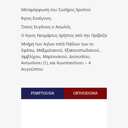
Μεταμόρφωση του Σωτήρος Χριστού
Άγιος Ευσίγνιος
Όσιος Ευγένιος ο Αιτωλός
Ο Άγιος Νεομάρτυς Χρήστος από την Πρέβεζα
Μνήμη των Aγίων επτά Παίδων των εν
Eφέσω, Mαξιμιλιανού, Eξακουστωδιανού,
Iαμβλίχου, Mαρτινιανού, Διονυσίου,
Aντωνίνου (1), και Kωνσταντίνου – 4
Αυγούστου
PEMPTOUSIA
ORTHODOXIA