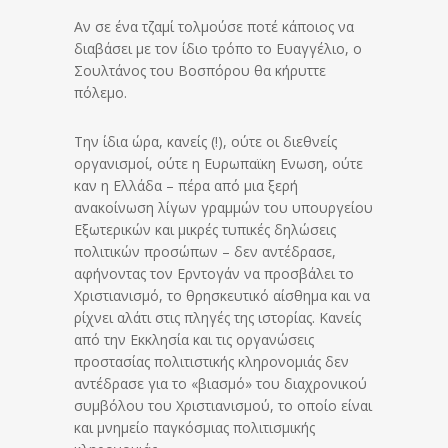
Αν σε ένα τζαμί τολμούσε ποτέ κάποιος να
διαβάσει με τον ίδιο τρόπο το Ευαγγέλιο, ο
Σουλτάνος του Βοσπόρου θα κήρυττε
πόλεμο.
Την ίδια ώρα, κανείς (!), ούτε οι διεθνείς
οργανισμοί, ούτε η Ευρωπαϊκη Ενωση, ούτε
καν η Ελλάδα – πέρα από μια ξερή
ανακοίνωση λίγων γραμμών του υπουργείου
Εξωτερικών και μικρές τυπικές δηλώσεις
πολιτικών προσώπων – δεν αντέδρασε,
αφήνοντας τον Ερντογάν να προσβάλει το
Χριστιανισμό, το θρησκευτικό αίσθημα και να
ρίχνει αλάτι στις πληγές της ιστορίας. Κανείς
από την Εκκλησία και τις οργανώσεις
προστασίας πολιτιστικής κληρονομιάς δεν
αντέδρασε για το «βιασμό» του διαχρονικού
συμβόλου του Χριστιανισμού, το οποίο είναι
και μνημείο παγκόσμιας πολιτισμικής