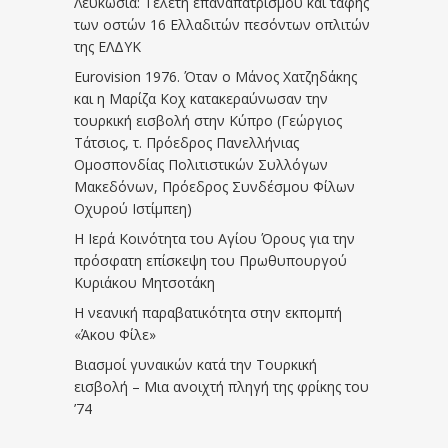
Λευκωσία: Τελετή επαναπατρισμού και ταφής
των οστών 16 Ελλαδιτών πεσόντων οπλιτών
της ΕΛΔΥΚ
Eurovision 1976. Όταν ο Μάνος Χατζηδάκης
και η Μαρίζα Κοχ κατακεραύνωσαν την
τουρκική εισβολή στην Κύπρο (Γεώργιος
Τάτσιος, τ. Πρόεδρος Πανελλήνιας
Ομοσπονδίας Πολιτιστικών Συλλόγων
Μακεδόνων, Πρόεδρος Συνδέσμου Φίλων
Οχυρού Ιστίμπεη)
Η Ιερά Κοινότητα του Αγίου Όρους για την
πρόσφατη επίσκεψη του Πρωθυπουργού
Κυριάκου Μητσοτάκη
Η νεανική παραβατικότητα στην εκπομπή
«Άκου Φίλε»
Βιασμοί γυναικών κατά την Τουρκική
εισβολή – Μια ανοιχτή πληγή της φρίκης του
’74