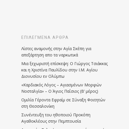
ΕΠΙΛΕΓΜΈΝΑ ΆΡΘΡΑ
Λίστες αναμονής στην Αγία Σκέπη για
απεξάρτηση απο τα ναρκωτικά
Μια ξεχωριστή επίσκεψη: Ο Γιώργος Τσιάκκας
και η Χριστίνα Παυλίδου στην Ι.Μ. Αγίου
Διονυσίου εν Ολύμπω
«Καρδιακός Λόγος – Αγιασμένων Μορφών
Νοσταλγία» – Ο Άγιος Παΐσιος (Β’ μέρος)
Ομιλία Γέροντα Εφραίμ σε Σύναξη Φοιτητών
στη Θεσσαλονίκη
Συνέντευξη του ηθοποιού Προκόπη
Αγαθοκλέους στην Πεμπτουσία