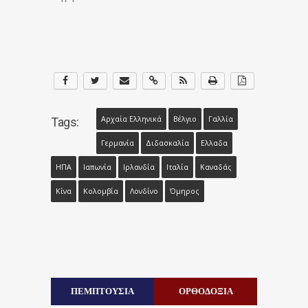
Αρχαία Ελληνικά
Βέλγιο
Γαλλία
Tags:
Γερμανία
Διδασκαλία
Ελλαδα
ΗΠΑ
Ιαπωνία
Ιρλανδία
Ιταλία
Καναδάς
Κίνα
Κολομβία
Λονδίνο
Όμηρος
ΠΕΜΠΤΟΥΣΙΑ
ΟΡΘΟΔΟΞΙΑ