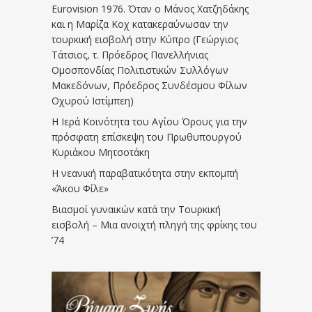
Eurovision 1976. Όταν ο Μάνος Χατζηδάκης
και η Μαρίζα Κοχ κατακεραύνωσαν την
τουρκική εισβολή στην Κύπρο (Γεώργιος
Τάτσιος, τ. Πρόεδρος Πανελλήνιας
Ομοσπονδίας Πολιτιστικών Συλλόγων
Μακεδόνων, Πρόεδρος Συνδέσμου Φίλων
Οχυρού Ιστίμπεη)
Η Ιερά Κοινότητα του Αγίου Όρους για την
πρόσφατη επίσκεψη του Πρωθυπουργού
Κυριάκου Μητσοτάκη
Η νεανική παραβατικότητα στην εκπομπή
«Άκου Φίλε»
Βιασμοί γυναικών κατά την Τουρκική
εισβολή – Μια ανοιχτή πληγή της φρίκης του
’74