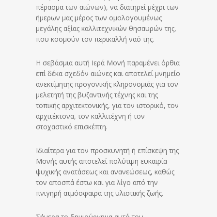
πέρασμα των αιώνων), να διατηρεί μέχρι των
ήμερων μας μέρος των ομολογουμένως
μεγάλης αξίας καλλιτεχνικών θησαυρών της,
που κοσμούν τον περικαλλή ναό της.
Η σεβάσμια αυτή Ιερά Μονή παραμένει όρθια
επί δέκα σχεδόν αιώνες και αποτελεί μνημείο
ανεκτίμητης προγονικής κληρονομιάς για τον
μελετητή της βυζαντινής τέχνης και της
τοπικής αρχιτεκτονικής, για τον ιστορικό, τον
αρχιτέκτονα, τον καλλιτέχνη ή τον
στοχαστικό επισκέπτη.
Ιδιαίτερα για τον προσκυνητή ή επίσκεψη της
Μονής αυτής αποτελεί πολύτιμη ευκαιρία
ψυχικής ανατάσεως και ανανεώσεως, καθώς
τον αποσπά έστω και για λίγο από την
πνιγηρή ατμόσφαιρα της υλιστικής ζωής.
Σήμερα το δημιούργημα αυτό του