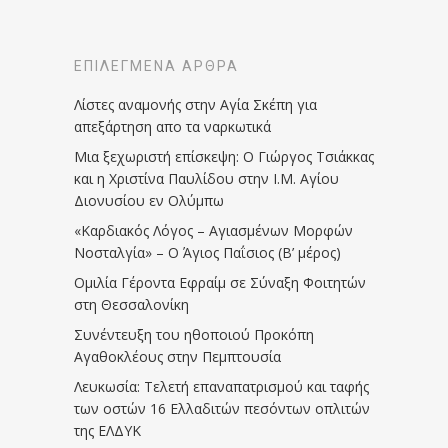
ΕΠΙΛΕΓΜΈΝΑ ΆΡΘΡΑ
Λίστες αναμονής στην Αγία Σκέπη για
απεξάρτηση απο τα ναρκωτικά
Μια ξεχωριστή επίσκεψη: Ο Γιώργος Τσιάκκας
και η Χριστίνα Παυλίδου στην Ι.Μ. Αγίου
Διονυσίου εν Ολύμπω
«Καρδιακός Λόγος – Αγιασμένων Μορφών
Νοσταλγία» – Ο Άγιος Παΐσιος (Β’ μέρος)
Ομιλία Γέροντα Εφραίμ σε Σύναξη Φοιτητών
στη Θεσσαλονίκη
Συνέντευξη του ηθοποιού Προκόπη
Αγαθοκλέους στην Πεμπτουσία
Λευκωσία: Τελετή επαναπατρισμού και ταφής
των οστών 16 Ελλαδιτών πεσόντων οπλιτών
της ΕΛΔΥΚ