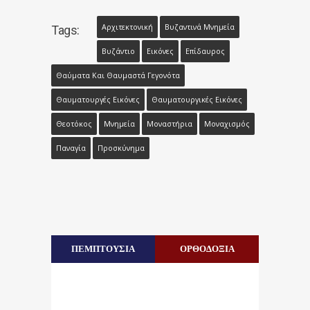
Αρχιτεκτονική
Βυζαντινά Μνημεία
Tags:
Βυζάντιο
Εικόνες
Επίδαυρος
Θαύματα Και Θαυμαστά Γεγονότα
Θαυματουργές Εικόνες
Θαυματουργικές Εικόνες
Θεοτόκος
Μνημεία
Μοναστήρια
Μοναχισμός
Παναγία
Προσκύνημα
ΠΕΜΠΤΟΥΣΙΑ
ΟΡΘΟΔΟΞΙΑ