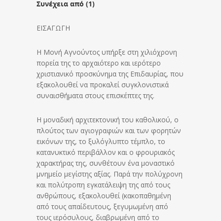
Συνέχεια από (1)
ΕΙΣΑΓΩΓΗ
Η Μονή Αγνούντος υπήρξε στη χιλιόχρονη
πορεία της το αρχαιότερο και ιερότερο
χριστιανικό προσκύνημα της Επιδαυρίας, που
εξακολουθεί να προκαλεί συγκλονιστικά
συναισθήματα στους επισκέπτες της.
Η μοναδική αρχιτεκτονική του καθολικού, ο
πλούτος των αγιογραφιών και των φορητών
εικόνων της, το ξυλόγλυπτο τέμπλο, το
κατανυκτικό περιβάλλον και ο φρουριακός
χαρακτήρας της, συνθέτουν ένα μοναστικό
μνημείο μεγίστης αξίας. Παρά την πολύχρονη
και πολύτροπη εγκατάλειψη της από τους
ανθρώπους, εξακολουθεί (κακοπαθημένη
από τους απαίδευτους, ξεγυμωμένη από
τους ιερόσυλους, διαβρωμένη από το