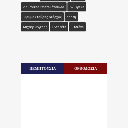
Δομήνικος Θεοτοκόπουλος
Ελ Γκρέκο
Ίδρυμα Σταύρος Νιάρχος
Κρήτη
Μιχαήλ Άγγελος
Τιντορέτο
Τιτσιάνο
ΠΕΜΠΤΟΥΣΙΑ
ΟΡΘΟΔΟΞΙΑ