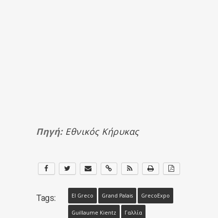
Πηγή:
Εθνικός Κήρυκας
El Greco
Grand Palais
GrecoExpo
Tags:
Guillaume Kientz
Γαλλία