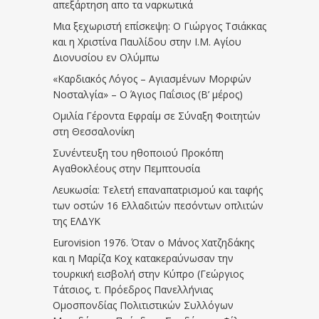
απεξάρτηση απο τα ναρκωτικά
Μια ξεχωριστή επίσκεψη: Ο Γιώργος Τσιάκκας
και η Χριστίνα Παυλίδου στην Ι.Μ. Αγίου
Διονυσίου εν Ολύμπω
«Καρδιακός Λόγος – Αγιασμένων Μορφών
Νοσταλγία» – Ο Άγιος Παΐσιος (Β’ μέρος)
Ομιλία Γέροντα Εφραίμ σε Σύναξη Φοιτητών
στη Θεσσαλονίκη
Συνέντευξη του ηθοποιού Προκόπη
Αγαθοκλέους στην Πεμπτουσία
Λευκωσία: Τελετή επαναπατρισμού και ταφής
των οστών 16 Ελλαδιτών πεσόντων οπλιτών
της ΕΛΔΥΚ
Eurovision 1976. Όταν ο Μάνος Χατζηδάκης
και η Μαρίζα Κοχ κατακεραύνωσαν την
τουρκική εισβολή στην Κύπρο (Γεώργιος
Τάτσιος, τ. Πρόεδρος Πανελλήνιας
Ομοσπονδίας Πολιτιστικών Συλλόγων