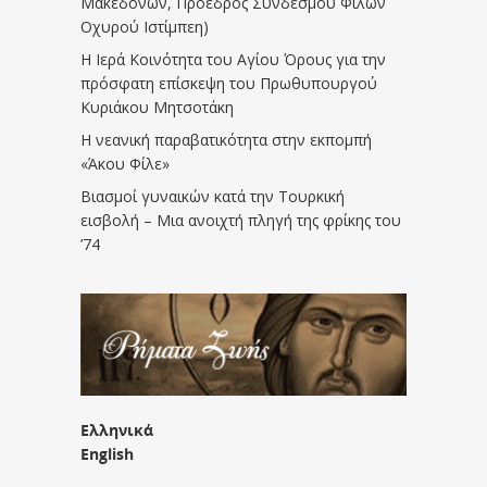
Μακεδόνων, Πρόεδρος Συνδέσμου Φίλων
Οχυρού Ιστίμπεη)
Η Ιερά Κοινότητα του Αγίου Όρους για την
πρόσφατη επίσκεψη του Πρωθυπουργού
Κυριάκου Μητσοτάκη
Η νεανική παραβατικότητα στην εκπομπή
«Άκου Φίλε»
Βιασμοί γυναικών κατά την Τουρκική
εισβολή – Μια ανοιχτή πληγή της φρίκης του
’74
Ελληνικά
English