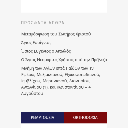
ΠΡΌΣΦΑΤΑ ΆΡΘΡΑ
Μεταμόρφωση του Σωτήρος Χριστού
Άγιος Ευσίγνιος
Όσιος Ευγένιος ο Αιτωλός
Ο Άγιος Νεομάρτυς Χρήστος από την Πρέβεζα
Μνήμη των Aγίων επτά Παίδων των εν
Eφέσω, Mαξιμιλιανού, Eξακουστωδιανού,
Iαμβλίχου, Mαρτινιανού, Διονυσίου,
Aντωνίνου (1), και Kωνσταντίνου – 4
Αυγούστου
PEMPTOUSIA
ORTHODOXIA