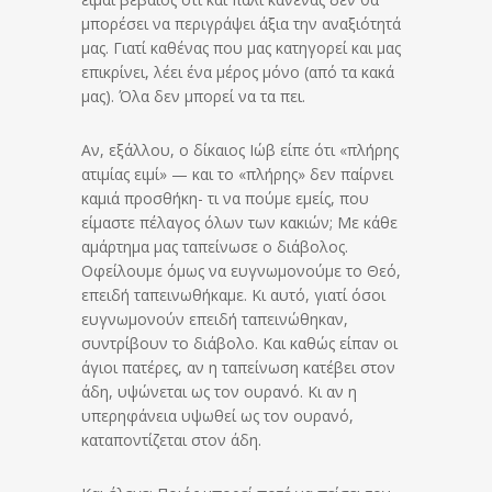
μπορέσει να περιγράψει άξια την αναξιότητά
μας. Γιατί καθένας που μας κατηγορεί και μας
επικρίνει, λέει ένα μέρος μόνο (από τα κακά
μας). Όλα δεν μπορεί να τα πει.
Αν, εξάλλου, ο δίκαιος Ιώβ είπε ότι «πλήρης
ατιμίας ειμί» — και το «πλήρης» δεν παίρνει
καμιά προσθήκη- τι να πούμε εμείς, που
είμαστε πέλαγος όλων των κακιών; Με κάθε
αμάρτημα μας ταπείνωσε ο διάβολος.
Οφείλουμε όμως να ευγνωμονούμε το Θεό,
επειδή ταπεινωθήκαμε. Κι αυτό, γιατί όσοι
ευγνωμονούν επειδή ταπεινώθηκαν,
συντρίβουν το διάβολο. Και καθώς είπαν οι
άγιοι πατέρες, αν η ταπείνωση κατέβει στον
άδη, υψώνεται ως τον ουρανό. Κι αν η
υπερηφάνεια υψωθεί ως τον ουρανό,
καταποντίζεται στον άδη.