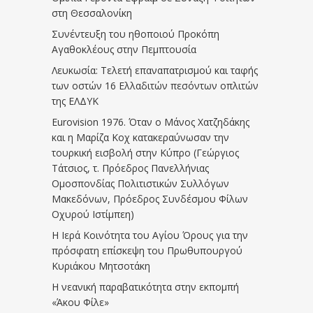
στη Θεσσαλονίκη
Συνέντευξη του ηθοποιού Προκόπη
Αγαθοκλέους στην Πεμπτουσία
Λευκωσία: Τελετή επαναπατρισμού και ταφής
των οστών 16 Ελλαδιτών πεσόντων οπλιτών
της ΕΛΔΥΚ
Eurovision 1976. Όταν ο Μάνος Χατζηδάκης
και η Μαρίζα Κοχ κατακεραύνωσαν την
τουρκική εισβολή στην Κύπρο (Γεώργιος
Τάτσιος, τ. Πρόεδρος Πανελλήνιας
Ομοσπονδίας Πολιτιστικών Συλλόγων
Μακεδόνων, Πρόεδρος Συνδέσμου Φίλων
Οχυρού Ιστίμπεη)
Η Ιερά Κοινότητα του Αγίου Όρους για την
πρόσφατη επίσκεψη του Πρωθυπουργού
Κυριάκου Μητσοτάκη
Η νεανική παραβατικότητα στην εκπομπή
«Άκου Φίλε»