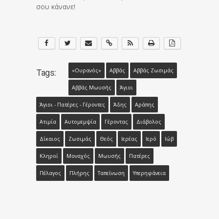
σου κάνανε!
«Ουρανός»
Αββάς
Αββάς Ζωσιμάς
Tags:
Αββάς Μωυσής
Άγιοι
Άγιοι - Πατέρες - Γέροντες
Άδης
Αράπης
Ατιμία
Αυτομεμψία
Γέροντας
Διάβολος
Δίκαιος
Ζωσιμάς
Θεός
Ιερέας
Ιερό
Ιώβ
Κληροί
Μοναχός
Μωυσής
Πατέρες
Πέλαγος
Πλήρης
Ταπείνωση
Υπερηφάνεια