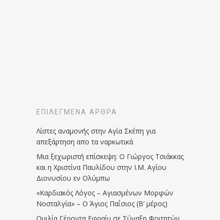
ΕΠΙΛΕΓΜΈΝΑ ΆΡΘΡΑ
Λίστες αναμονής στην Αγία Σκέπη για
απεξάρτηση απο τα ναρκωτικά
Μια ξεχωριστή επίσκεψη: Ο Γιώργος Τσιάκκας
και η Χριστίνα Παυλίδου στην Ι.Μ. Αγίου
Διονυσίου εν Ολύμπω
«Καρδιακός Λόγος – Αγιασμένων Μορφών
Νοσταλγία» – Ο Άγιος Παΐσιος (Β’ μέρος)
Ομιλία Γέροντα Εφραίμ σε Σύναξη Φοιτητών