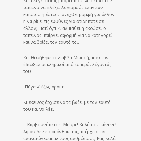
Και έλεγε: Ποιός μπορεί ποτέ να πείσει τον
ταπεινό να πλέξει λογισμούς εναντίον
κάποιου ή έστω ν’ ανεχθεί μομφή για άλλον
ή να ρίξει τις ευθύνες για οτιδήποτε σε
άλλον; Γιατί ό,τι κι αν πάθει ή ακούσει ο
ταπεινός, παίρνει αφορμή για να κατηγορεί
και να βρίζει τον εαυτό του.
Και θυμήθηκε τον αββά Μωυσή, που τον
έδιωξαν οι κληρικοί από το ιερό, λέγοντάς
του:
-Πήγαιν’ έξω, αράπη!
Κι εκείνος άρχισε να τα βάζει με τον εαυτό
του και να λέει:
– Καρβουνόπετσε! Μαύρε! Καλά σου κάνανε!
Αφού δεν είσαι άνθρωπος, τι έρχεσαι κι
ανακατώνεσαι με τους ανθρώπους; Και, καλά