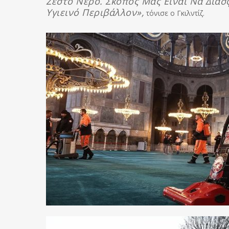
Ζεστό Νερό. Σκοπός Μας Είναι Να Διασ
Υγιεινό Περιβάλλον»,
τόνισε ο Γκιλντίζ.