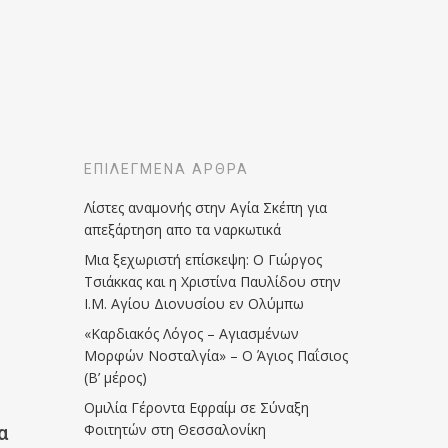
ΕΠΙΛΕΓΜΈΝΑ ΆΡΘΡΑ
Λίστες αναμονής στην Αγία Σκέπη για
απεξάρτηση απο τα ναρκωτικά
Μια ξεχωριστή επίσκεψη: Ο Γιώργος
Τσιάκκας και η Χριστίνα Παυλίδου στην
Ι.Μ. Αγίου Διονυσίου εν Ολύμπω
«Καρδιακός Λόγος – Αγιασμένων
Μορφών Νοσταλγία» – Ο Άγιος Παΐσιος
(Β’ μέρος)
Ομιλία Γέροντα Εφραίμ σε Σύναξη
Φοιτητών στη Θεσσαλονίκη
α