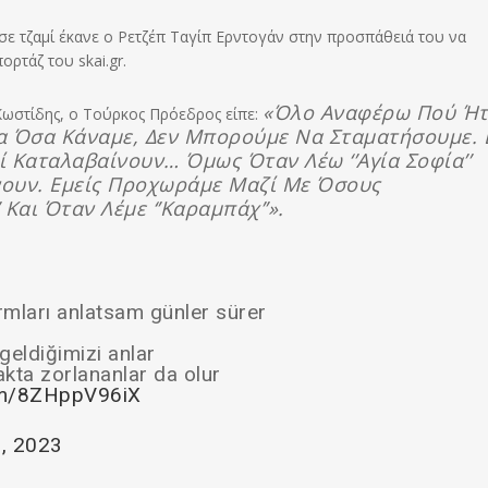
σε τζαμί έκανε ο Ρετζέπ Ταγίπ Ερντογάν στην προσπάθειά του να
τάζ του skai.gr.
«Όλο Αναφέρω Πού Ή
ωστίδης, ο Τούρκος Πρόεδρος είπε:
α Όσα Κάναμε, Δεν Μπορούμε Να Σταματήσουμε. 
οί Καταλαβαίνουν… Όμως Όταν Λέω ‘’Αγία Σοφία’’
ίνουν. Εμείς Προχωράμε Μαζί Με Όσους
 Και Όταν Λέμε ‘’Καραμπάχ’’».
ormları anlatsam günler sürer
eldiğimizi anlar
kta zorlananlar da olur
com/8ZHppV96iX
, 2023