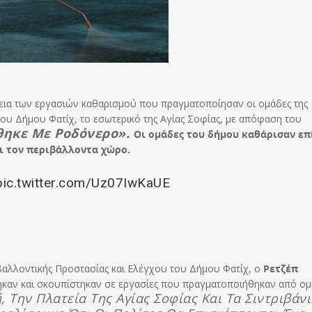
εια των εργασιών καθαρισμού που πραγματοποίησαν οι ομάδες της
ου Δήμου Φατίχ, το εσωτερικό της Αγίας Σοφίας, με απόφαση του
θηκε Με Ροδόνερο».
Ο
ι ομάδες του δήμου καθάρισαν επ
αι τον περιβάλλοντα χώρο.
pic.twitter.com/Uz07IwKaUE
αλλοντικής Προστασίας και Ελέγχου του Δήμου Φατίχ, ο
Ρετζέπ
στηκαν και σκουπίστηκαν σε εργασίες που πραγματοποιήθηκαν από ο
 Την Πλατεία Της Αγίας Σοφίας Και Τα Σιντριβάν