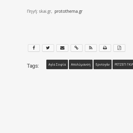
Πηγή: skai.gr,
protothema.gr
Αγία Σοφία
Απολύμανση
Ερντογάν
ΡΕΤΖΕΠ ΓΚΙ
Tags: