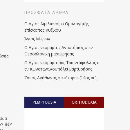
ΠΡΌΣΦΑΤΑ ΆΡΘΡΑ
Ο Άγιος Αιμιλιανός ο Ομολογητής,
επίσκοπος Κυζίκου
Άγιος Μύρων
Ο Άγιος νεομάρτυς Αναστάσιος ο εν
Θεσσαλονίκη μαρτυρήσας
ίσης
Ο Άγιος νεομάρτυρας Τριαντάφυλλος ο
εν Κωνσταντινουπόλει μαρτυρήσας
Όσιος Αγάθωνας ο κτήτορας (14ος αι.)
PEMPTOUSIA
ORTHODOXIA
μάδα
ια Με