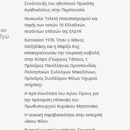
Συνέντευξη του ηθοποιού Προκόπη
Αγαθοκλέους στην Πεμπτουσία
Λευκωσία: Τελετή επαναπατρισμού και
ταφής των οστών 16 Ελλαδιτών
ταν
πεσόντων οπλιτών της ΕΛΔΥΚ
Εγώ
Eurovision 1976. Όταν ο Μάνος
Χατζηδάκης και η Μαρίζα Κοχ
κατακεραύνωσαν την τουρκική εισβολή
στην Κύπρο (Γεώργιος Τάτσιος, τ.
Πρόεδρος Πανελλήνιας Ομοσπονδίας
Πολιτιστικών Συλλόγων Μακεδόνων,
Πρόεδρος Συνδέσμου Φίλων Οχυρού
Ιστίμπεη)
Η Ιερά Κοινότητα του Αγίου Όρους για
την πρόσφατη επίσκεψη του
Πρωθυπουργού Κυριάκου Μητσοτάκη
Η νεανική παραβατικότητα στην εκπομπή
«Άκου Φίλε»
Βιασμοί γυναικών κατά την Τουρκική