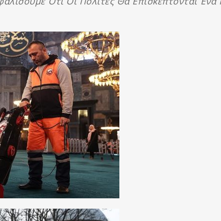
φαλίσουμε Ότι Οι Πολίτες Θα Επισκέπτονται Ένα 