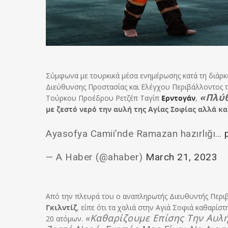
Σύμφωνα με τουρκικά μέσα ενημέρωσης κατά τη διάρκ
Διεύθυνσης Προστασίας και Ελέγχου Περιβάλλοντος τ
«πλύ
Τούρκου Προέδρου Ρετζέπ Ταγίπ
Ερντογάν
,
με ζεστό νερό την αυλή της Αγίας Σοφίας αλλά κ
Ayasofya Camii’nde Ramazan hazırlığı…
— A Haber (@ahaber)
March 21, 2023
Από την πλευρά του ο αναπληρωτής Διευθυντής Περιβ
Γκιλντίζ
, είπε ότι τα χαλιά στην Αγιά Σοφιά καθαρί
«Καθαρίζουμε Επίσης Την Αυλή,
20 ατόμων.