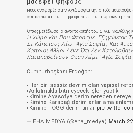
μαζέψει ψήφους
Νέες αναφορές στην Αγιά Σοφία την οποία μετέτρεψε 
συσπειρώσει τους ψηφοφόρους του, σύμφωνα με ρεπορ
Όπως μετέδωσε ο ανταποκριτής του ΣΚΑΪ, Μανώλης Κ
Η Χώρα Και Πού Φτάσαμε. Εξηγώντας Τ
Σε Κάποιους Λέω ‘’Αγία Σοφία’, Και Αυτ
Κάποιοι Άλλοι Λένε Ότι Δεν Καταλαβα
Καταλαβαίνουν Όταν Λέμε ‘’Αγία Σοφία’’
Cumhurbaşkanı Erdoğan:
▪️Her biri sessiz devrim olan yapısal ref
▪️Anlatmakla bitmeyecek işler yaptık
▪️Kimine Ayasofya derim nereden nereye g
▪️Kimine Karabağ derim anlar ama anlama
▪️Kimine TOGG derim anlar
pic.twitter.
— EHA MEDYA (@eha_medya)
March 22