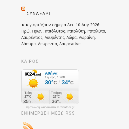
ΣΥΝΑΞΆΡΙ
►►γιορτάζουν σήμερα Δευ 10 Αυγ 2026:
Ηρώ, Ηρων, Ιππόλυτος, Ιππολύτη, Ιππολύτα,
Λαυρέντιος, Λαυρέντης, Λώρα, Λωραίνη,
Λάουρα, Λαυρεντία, Λαυρεντίνα
ΚΑΙΡΟΣ
πρόγνωση καιρού από το weather.gr
ΕΝΗΜΈΡΩΣΉ ΜΕΣΩ RSS