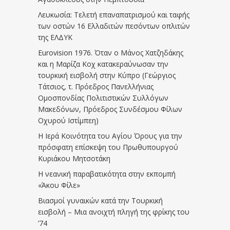
Λευκωσία: Τελετή επαναπατρισμού και ταφής
των οστών 16 Ελλαδιτών πεσόντων οπλιτών
της ΕΛΔΥΚ
Eurovision 1976. Όταν ο Μάνος Χατζηδάκης
και η Μαρίζα Κοχ κατακεραύνωσαν την
τουρκική εισβολή στην Κύπρο (Γεώργιος
Τάτσιος, τ. Πρόεδρος Πανελλήνιας
Ομοσπονδίας Πολιτιστικών Συλλόγων
Μακεδόνων, Πρόεδρος Συνδέσμου Φίλων
Οχυρού Ιστίμπεη)
Η Ιερά Κοινότητα του Αγίου Όρους για την
πρόσφατη επίσκεψη του Πρωθυπουργού
Κυριάκου Μητσοτάκη
Η νεανική παραβατικότητα στην εκπομπή
«Άκου Φίλε»
Βιασμοί γυναικών κατά την Τουρκική
εισβολή – Μια ανοιχτή πληγή της φρίκης του
’74