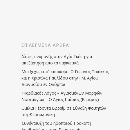
ΕΠΙΛΕΓΜΈΝΑ ΆΡΘΡΑ
Λίστες αναμονής στην Αγία Σκέπη για
απεξάρτηση απο τα ναρκωτικά
Μια ξεχωριστή επίσκεψη: Ο Γιώργος Τσιάκκας
και η Χριστίνα Παυλίδου στην Ι.Μ. Αγίου
Διονυσίου εν Ολύμπω
«Καρδιακός Λόγος – Αγιασμένων Μορφών
Νοσταλγία» – Ο Άγιος Παΐσιος (Β’ μέρος)
Ομιλία Γέροντα Εφραίμ σε Σύναξη Φοιτητών
στη Θεσσαλονίκη
Συνέντευξη του ηθοποιού Προκόπη
Αγαθοκλέους στην Πεμπτουσία