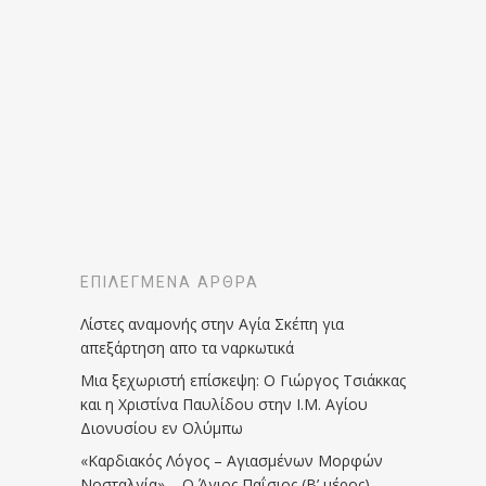
ΕΠΙΛΕΓΜΈΝΑ ΆΡΘΡΑ
Λίστες αναμονής στην Αγία Σκέπη για
απεξάρτηση απο τα ναρκωτικά
Μια ξεχωριστή επίσκεψη: Ο Γιώργος Τσιάκκας
και η Χριστίνα Παυλίδου στην Ι.Μ. Αγίου
Διονυσίου εν Ολύμπω
«Καρδιακός Λόγος – Αγιασμένων Μορφών
Νοσταλγία» – Ο Άγιος Παΐσιος (Β’ μέρος)