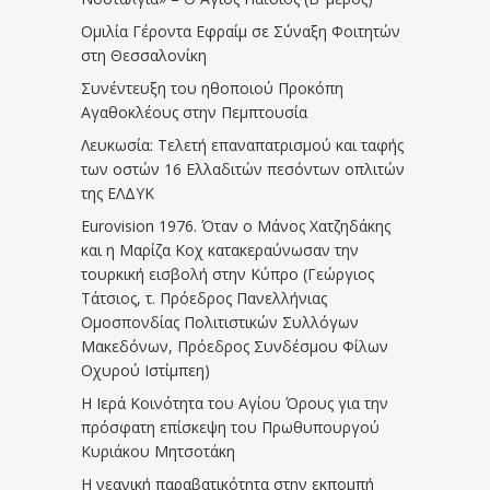
Ομιλία Γέροντα Εφραίμ σε Σύναξη Φοιτητών
στη Θεσσαλονίκη
Συνέντευξη του ηθοποιού Προκόπη
Αγαθοκλέους στην Πεμπτουσία
Λευκωσία: Τελετή επαναπατρισμού και ταφής
των οστών 16 Ελλαδιτών πεσόντων οπλιτών
της ΕΛΔΥΚ
Eurovision 1976. Όταν ο Μάνος Χατζηδάκης
και η Μαρίζα Κοχ κατακεραύνωσαν την
τουρκική εισβολή στην Κύπρο (Γεώργιος
Τάτσιος, τ. Πρόεδρος Πανελλήνιας
Ομοσπονδίας Πολιτιστικών Συλλόγων
Μακεδόνων, Πρόεδρος Συνδέσμου Φίλων
Οχυρού Ιστίμπεη)
Η Ιερά Κοινότητα του Αγίου Όρους για την
πρόσφατη επίσκεψη του Πρωθυπουργού
Κυριάκου Μητσοτάκη
Η νεανική παραβατικότητα στην εκπομπή