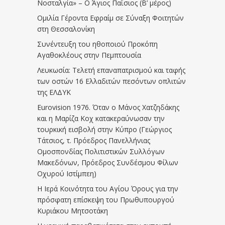
Νοσταλγία» – Ο Άγιος Παΐσιος (Β’ μέρος)
Ομιλία Γέροντα Εφραίμ σε Σύναξη Φοιτητών
στη Θεσσαλονίκη
Συνέντευξη του ηθοποιού Προκόπη
Αγαθοκλέους στην Πεμπτουσία
Λευκωσία: Τελετή επαναπατρισμού και ταφής
των οστών 16 Ελλαδιτών πεσόντων οπλιτών
της ΕΛΔΥΚ
Eurovision 1976. Όταν ο Μάνος Χατζηδάκης
και η Μαρίζα Κοχ κατακεραύνωσαν την
τουρκική εισβολή στην Κύπρο (Γεώργιος
Τάτσιος, τ. Πρόεδρος Πανελλήνιας
Ομοσπονδίας Πολιτιστικών Συλλόγων
Μακεδόνων, Πρόεδρος Συνδέσμου Φίλων
Οχυρού Ιστίμπεη)
Η Ιερά Κοινότητα του Αγίου Όρους για την
πρόσφατη επίσκεψη του Πρωθυπουργού
Κυριάκου Μητσοτάκη