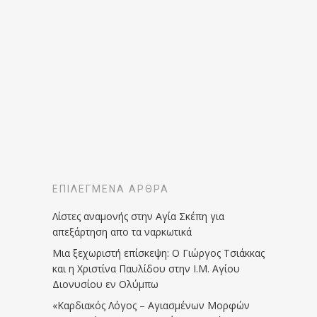
ΕΠΙΛΕΓΜΈΝΑ ΆΡΘΡΑ
Λίστες αναμονής στην Αγία Σκέπη για
απεξάρτηση απο τα ναρκωτικά
Μια ξεχωριστή επίσκεψη: Ο Γιώργος Τσιάκκας
και η Χριστίνα Παυλίδου στην Ι.Μ. Αγίου
Διονυσίου εν Ολύμπω
«Καρδιακός Λόγος – Αγιασμένων Μορφών